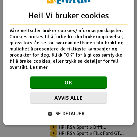
Produktinfo
Tips en venn
Anmeldelser
Hei! Vi bruker cookies
Våre nettsider bruker cookies/informasjonskapsler.
Cookies brukes til å forbedre din brukeropplevelse,
Produktinformasjon
gi oss forståelse for hvordan nettsiden blir brukt og
mulighet å presentere de riktigste kampanjer og
HPI-117383 Turnbuckle Set (Sport 3)
produkter for deg. Klikk "OK" for å gi oss samtykke
til å bruke cookies, eller trykk se detaljer for full
oversikt.
Les mer
Flere detaljer
OK
Produktet er
Reservedeler HPI
forbundet med
AVVIS ALLE
Del av PartFinder
HPI RS4 Sport 3 BMW M3 E30 ::
Komplett
HPI RS4 Sport 3 Chevrolet
SE DETALJER
Camaro Z28 :: Komplett
HPI RS4 Sport 3 Drift BMW M3
E30 :: Komplett
HPI RS4 Sport 3 Drift Worthouse
:: Komplett
HPI RS4 Sport 3 Drift
Yoshihara::Komplett
HPI RS4 Sport 3 Flux Ford GT