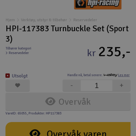
Båter
Hjem
Verktøy, utstyr & tilbehør
Reservedeler
Droner
HPI-117383 Turnbuckle Set (Sport
3)
Droner for FPV
235,-
Tilhører kategori
kr
Reservedeler
Fly
Helikopter
Utsolgt
Handle nå,
betal senere.
Les mer
V
-
+
Kamerautstyr
Overvåk
Modellbygging, LEGO & byggesett
VareID: 65055
, Produktnr: HP117383
Modelljernbane
Overvåk varen
Motor & tilbehør