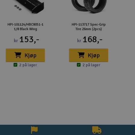
HPI-101124/HBC8051-1
HPI-113717 Spec-Grip
1/8 Black Wing
Tire 26mm (2pcs)
153,-
168,-
kr
kr
Kjøp
Kjøp
2 på lager
2 på lager