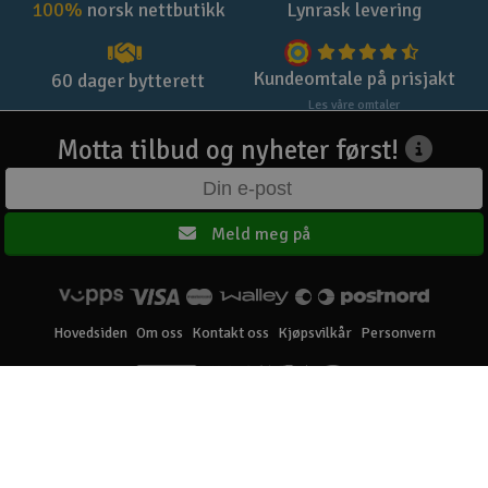
100%
norsk nettbutikk
Lynrask levering
Kundeomtale på prisjakt
60 dager bytterett
Les våre omtaler
Motta tilbud og nyheter først!
Meld meg på
Hovedsiden
Om oss
Kontakt oss
Kjøpsvilkår
Personvern
Elefun AS © 2003 - 2026