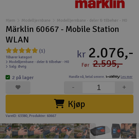
Båter
Hjem
Modelljernbane
Modelljernbane - deler & tilbehør - H0
Droner
Märklin 60667 - Mobile Station
WLAN
Droner for FPV
2.076,-
(1)
kr
Fly
Tilhører kategori
2.595,-
Modelljernbane - deler & tilbehør - H0
Før
Salg: Øvrig
Helikopter
2 på lager
Handle nå,
betal senere.
Les mer
-
+
Kamerautstyr
Kjøp
Modellbygging, LEGO & byggesett
VareID: 63380
, Produktnr: 60667
Modelljernbane
Motor & tilbehør