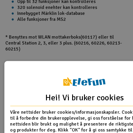
Opp til 32 funksjoner kan kontrolleres
320 solenoid enehter kan kontrolleres
Innebygget Märklin lok-database
Alle funksjoner fra MS2
* Benyttes mot WLAN mottakerboks(60117) eller til
Central Station 2, 3, eller 3 plus. (60216, 60226, 60213-
60215)
Produktanmeldelser
Imponerende rask levering
Hei! Vi bruker cookies
26.11.2024 av PER
Har ikke brukt produktet enda. Men jeg vil gi en stor
Våre nettsider bruker cookies/informasjonskapsler. Cook
applaus for rask levering. Jeg bestilte den 11 November
til å forbedre din brukeropplevelse, gi oss forståelse for
og mottok pakken den 12 November. Det er imponerende.
nettsiden blir brukt og mulighet å presentere de riktigs
og produkter for deg. Klikk "OK" for å gi oss samtykke til