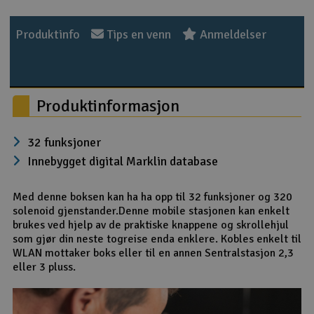
Outlet
Produktinfo
Tips en venn
Anmeldelser
Radioutstyr
Raketter
Produktinformasjon
Smarthjem, lek & hobby
32 funksjoner
Innebygget digital Marklin database
Solenergi
Med denne boksen kan ha ha opp til 32 funksjoner og 320
Sparkesykler & elkjøretøy
solenoid gjenstander.Denne mobile stasjonen kan enkelt
brukes ved hjelp av de praktiske knappene og skrollehjul
Verktøy, utstyr & tilbehør
som gjør din neste togreise enda enklere. Kobles enkelt til
WLAN mottaker boks eller til en annen Sentralstasjon 2,3
eller 3 pluss.
Gavekort