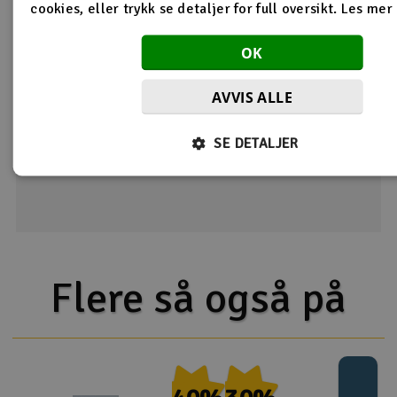
2
1
cookies, eller trykk se detaljer for full oversikt.
Les mer
Dette hjalp meg
OK
Viser 1 /
1
tilbakemeldinger
AVVIS ALLE
Gi din tilbakemelding
SE DETALJER
Flere så også på