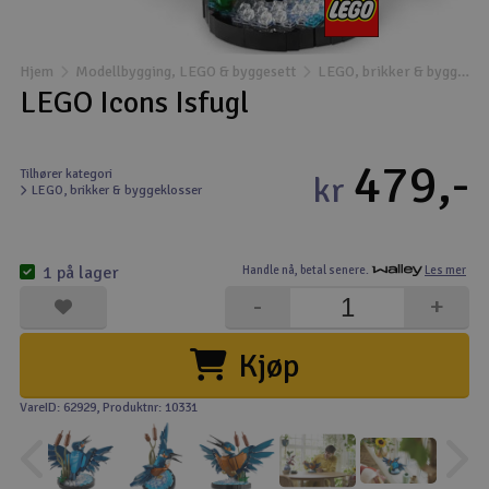
Båter
Hjem
Modellbygging, LEGO & byggesett
LEGO, brikker & byggeklosser
Droner
LEGO Icons Isfugl
Droner for FPV
479,-
Tilhører kategori
kr
LEGO, brikker & byggeklosser
Fly
Helikopter
1 på lager
Handle nå,
betal senere.
Les mer
V
-
+
Kamerautstyr
Kjøp
Modellbygging, LEGO & byggesett
VareID: 62929
, Produktnr: 10331
Modelljernbane
Motor & tilbehør