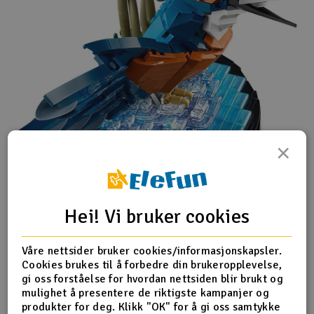
×
Hei! Vi bruker cookies
Isfuglen er kjent for sin slående fjærdrakt og fantastiske
fiskerferdigheter, og i denne LEGO modellen ser vi fuglen
idet den letter fra vannflaten med en fisk i nebbet. Sjø-
Våre nettsider bruker cookies/informasjonskapsler.
scenarioet inkluderer byggbare siv og fungerer som en
Cookies brukes til å forbedre din brukeropplevelse,
utstillingssokkel. Posisjoner fuglens hode og klør slik du
gi oss forståelse for hvordan nettsiden blir brukt og
vil, og plasser den deretter på utstillingssokkelen.
mulighet å presentere de riktigste kampanjer og
produkter for deg. Klikk "OK" for å gi oss samtykke
Oppdag et rom for avslapning med den inspirerende serien