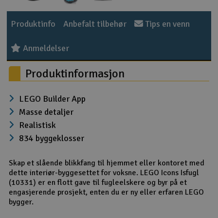
Outlet
Produktinfo
Anbefalt tilbehør
Tips en venn
Radioutstyr
Anmeldelser
Raketter
Produktinformasjon
Smarthjem, lek & hobby
LEGO Builder App
Masse detaljer
Solenergi
H
Realistisk
834 byggeklosser
Sparkesykler & elkjøretøy
Du
Vi
Skap et slående blikkfang til hjemmet eller kontoret med
Verktøy, utstyr & tilbehør
dette interiør-byggesettet for voksne. LEGO Icons Isfugl
(10331) er en flott gave til fugleelskere og byr på et
Gavekort
engasjerende prosjekt, enten du er ny eller erfaren LEGO
bygger.