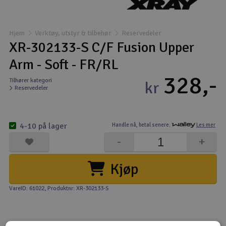
Båter
Hjem
Verktøy, utstyr & tilbehør
Reservedeler
Droner
XR-302133-S C/F Fusion Upper
Arm - Soft - FR/RL
Droner for FPV
328,-
Tilhører kategori
kr
Reservedeler
Fly
Helikopter
4-10 på lager
Handle nå,
betal senere.
Les mer
V
-
+
Kamerautstyr
Kjøp
Modellbygging, LEGO & byggesett
VareID: 61022
, Produktnr: XR-302133-S
Modelljernbane
Motor & tilbehør