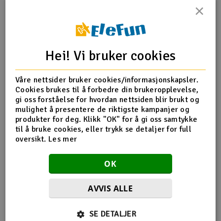
×
Outlet
Produktinfo
Tips en venn
Anmeldelser
Radioutstyr
Hei! Vi bruker cookies
Raketter
Produktinformasjon
Våre nettsider bruker cookies/informasjonskapsler.
Cookies brukes til å forbedre din brukeropplevelse,
Smarthjem, lek & hobby
XR-302133-S C/F Fusion Upper Arm - Soft - FR/RL
gi oss forståelse for hvordan nettsiden blir brukt og
mulighet å presentere de riktigste kampanjer og
Solenergi
produkter for deg. Klikk "OK" for å gi oss samtykke
H
til å bruke cookies, eller trykk se detaljer for full
Flere detaljer
oversikt.
Les mer
Sparkesykler & elkjøretøy
Du
Produktet er
Reservedeler XRay
Vi
OK
forbundet med
Verktøy, utstyr & tilbehør
AVVIS ALLE
Gavekort
Flere så også på
SE DETALJER