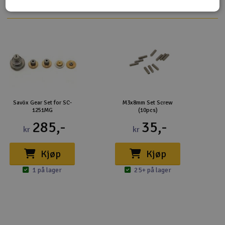
Savöx Gear Set for SC-
M3x8mm Set Screw
1251MG
(10pcs)
285,-
35,-
kr
kr
Kjøp
Kjøp
1 på lager
25+ på lager