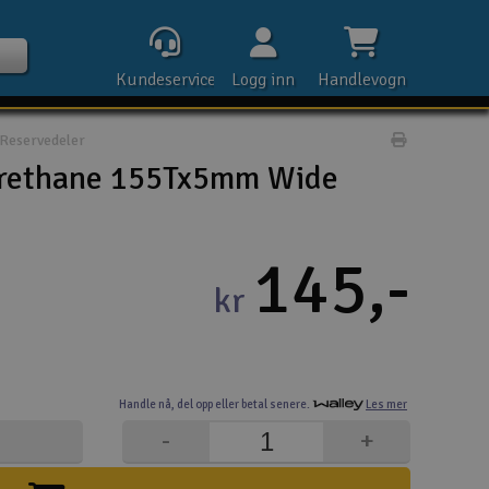
Kundeservice
Logg inn
Handlevogn
Reservedeler
Print prod
urethane 155Tx5mm Wide
Kontak
145,-
kr
Åpn
Rek
Handle nå,
del opp eller
betal senere.
Les mer
E-p
-
+
Tel