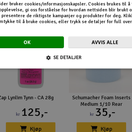
ider bruker cookies/informasjonskapsler. Cookies brukes til å
opplevelse, gi oss forståelse for hvordan nettsiden blir brukt 
 presentere de riktigste kampanjer og produkter for deg. Klik
mtykke til å bruke cookies, eller trykk se detaljer for full ove
OK
AVVIS ALLE
SE DETALJER
Zap Lynlim Tynn - CA 28g
Schumacher Foam Inserts
Medium 1/10 Rear
125,-
35,-
kr
kr
Kjøp
Kjøp