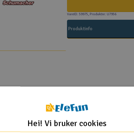
VareID: 59975
, Produktnr: U7956
Produktinfo
 Schumacher
at L1R - 4WD 1/10
Hei! Vi bruker cookies
Flere så også på