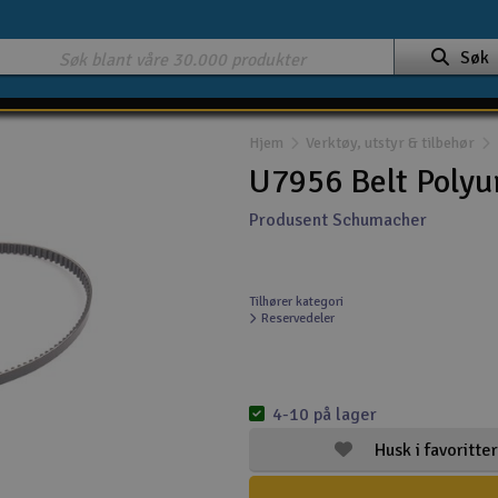
Søk
Hjem
Verktøy, utstyr & tilbehør
U7956 Belt Poly
Produsent Schumacher
Tilhører kategori
Reservedeler
4-10 på lager
Husk i favoritter