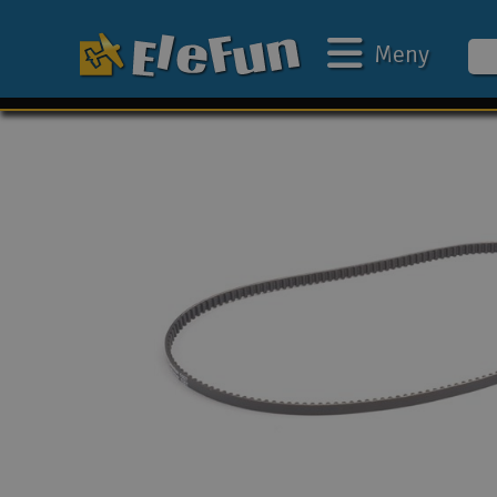
Meny
Ukens tilbud
Outlet
Mine favoritter
Gavekort
3D-print
Batteri & ladere
Bilbane
Biler
Båter