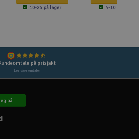
Lag
10-25 på lager
4-10 på lager
Skr
Tøm
Kundeomtale på prisjakt
Les våre omtaler
eg på