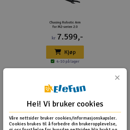
Chasing Robotic Arm
for M2-serien 2.0
7.599,-
kr
Kjøp
4-10 på lager
×
Med i esken følger Quick Mounting bracket og tilkoblings-
kabeladapter
Hei! Vi bruker cookies
Produktanmeldelser
Våre nettsider bruker cookies/informasjonskapsler.
Cookies brukes til å forbedre din brukeropplevelse,
gi oss forståelse for hvordan nettsiden blir brukt og