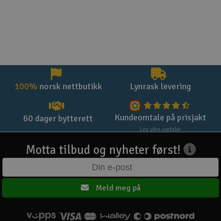
vil
vil
da
da
også
også
få
få
gratis
gratis
frakt.
frakt.
Unntak
Unntak
er
er
varer
varer
med
med
egne
egne
100%
norsk nettbutikk
Lynrask levering
spesifike
spesifike
fraktkriterier.
fraktkriterier
Kundeomtale på prisjakt
60 dager bytterett
Les våre omtaler
Motta tilbud og nyheter først!
Meld meg på