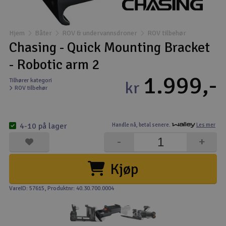
Båter
Hjem
Båter
ROV & undervannsdroner
ROV tilbehør
Droner
Chasing - Quick Mounting Bracket
- Robotic arm 2
Droner for FPV
1.999,-
Tilhører kategori
kr
ROV tilbehør
Fly
Helikopter
4-10 på lager
Handle nå,
betal senere.
Les mer
V
-
+
Kamerautstyr
Kjøp
Modellbygging, LEGO & byggesett
VareID: 57615
, Produktnr: 40.30.700.0004
Modelljernbane
Motor & tilbehør