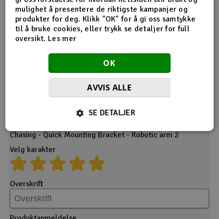
mulighet å presentere de riktigste kampanjer og
Desverre ingen tilbakemeldinger på dette produktet enda.
produkter for deg. Klikk "OK" for å gi oss samtykke
til å bruke cookies, eller trykk se detaljer for full
oversikt.
Les mer
OK
AVVIS ALLE
Gi din tilbakemelding
SE DETALJER
Produkt
Chasing - Quick Mounting Bracket - Robotic arm 2
Velg karakter
Overskrift
Produktanmeldelse