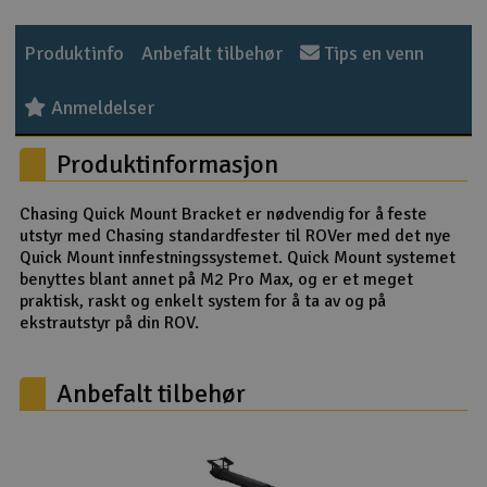
Outlet
Produktinfo
Anbefalt tilbehør
Tips en venn
Radioutstyr
Anmeldelser
Raketter
Produktinformasjon
Smarthjem, lek & hobby
Chasing Quick Mount Bracket er nødvendig for å feste
utstyr med Chasing standardfester til ROVer med det nye
Solenergi
Quick Mount innfestningssystemet. Quick Mount systemet
H
benyttes blant annet på M2 Pro Max, og er et meget
praktisk, raskt og enkelt system for å ta av og på
Sparkesykler & elkjøretøy
Du
ekstrautstyr på din ROV.
Vi
Verktøy, utstyr & tilbehør
Anbefalt tilbehør
Gavekort