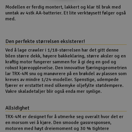
Modellen er ferdig montert, lakkert og klar til bruk med
unntak av 4stk AA-batterier. Et lite verktøysett følger også
med.
Den perfekte størrelsen eksisterer!
Ved å lage crawler i 1/18-størrelsen har det gitt denne
bilen større dekk, høyere bakkeklaring, større aksler og en
kraftig motor fungerer sammen for å gi deg en god og
robust kjøreopplevelse. Den innovative fjæringsgeometrien
lar TRX-4M snu og manøvrere på en brøkdel av plassen som
kreves av mindre 1/24-modeller. Spenstige, udempede
fjærer er erstattet med silkemyke oljefylte støtdempere.
Vakre skaladetaljer blir også enda mer synlige.
Allsidighet
TRX-4M er designet for å utmerke seg overalt hvor det er
en morsom vei å kjøre. Den smoode gassresponsen,
motoren med høyt dreiemoment og 30 % tightere