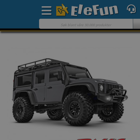
Ukens tilbud
Outlet
Mine favoritter
Gavekort
3D-print
Batteri & ladere
Bilbane
Biler