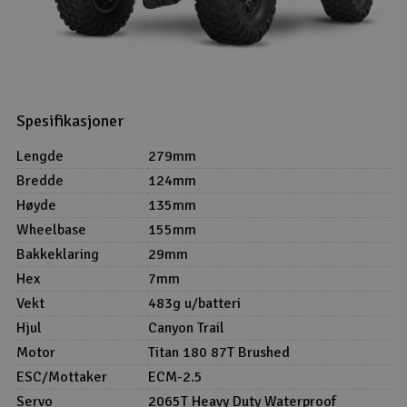
Spesifikasjoner
Lengde
279mm
Bredde
124mm
Høyde
135mm
Wheelbase
155mm
Bakkeklaring
29mm
Hex
7mm
Vekt
483g u/batteri
Hjul
Canyon Trail
Motor
Titan 180 87T Brushed
ESC/Mottaker
ECM-2.5
Servo
2065T Heavy Duty Waterproof