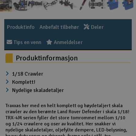
Outlet
Radioutstyr
Produktinfo
Anbefalt tilbehør
Deler
Raketter
Tips en venn
Anmeldelser
Produktinformasjon
Smarthjem, lek & hobby
Solenergi
1/18 Crawler
Komplett!
Sparkesykler & elkjøretøy
Nydelige skaladetaljer
Verktøy, utstyr & tilbehør
Traxxas her med en helt komplett og høydetaljert skala
crawler av den berømte Land Rover Defender i skala 1/18!
Gavekort
TRX-4M serien fyller det store tomrommet mellom 1/10
og 1/24 crawlere og oser av kvalitet. Her snakker vi
nydelige skaladetaljer, oljefylte dempere, LED-belysning,