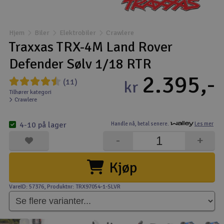
Båter
Hjem
Biler
Elektrobiler
Crawlere
Droner
Traxxas TRX-4M Land Rover
Defender Sølv 1/18 RTR
Droner for FPV
2.395,-
(11)
kr
Fly
Tilhører kategori
Crawlere
Helikopter
4-10 på lager
Handle nå,
betal senere.
Les mer
-
+
Kamerautstyr
Kjøp
Modellbygging, LEGO & byggese
VareID: 57376
, Produktnr: TRX97054-1-SLVR
Modelljernbane
Motor & tilbehør