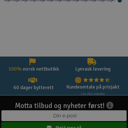
100%
norsk nettbutikk
Lynrask levering
Kundeomtale på prisjakt
60 dager bytterett
Les våre omtaler
Motta tilbud og nyheter først!
Meld meg på