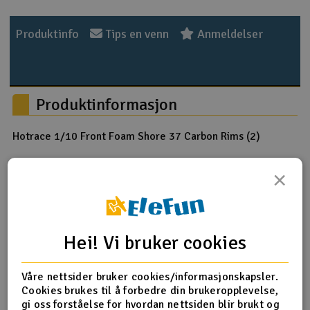
Outlet
Produktinfo
Tips en venn
Anmeldelser
Radioutstyr
Raketter
Produktinformasjon
Smarthjem, lek & hobby
Hotrace 1/10 Front Foam Shore 37 Carbon Rims (2)
Solenergi
H
×
Produktanmeldelser
Sparkesykler & elkjøretøy
Du
Vi
Verktøy, utstyr & tilbehør
Hei! Vi bruker cookies
Mi8, teppe inne
Gavekort
28.11.2022 av Bjørn
Våre nettsider bruker cookies/informasjonskapsler.
Cookies brukes til å forbedre din brukeropplevelse,
Testet disse inne på teppe med en Schumacher Mi8 4wd
gi oss forståelse for hvordan nettsiden blir brukt og