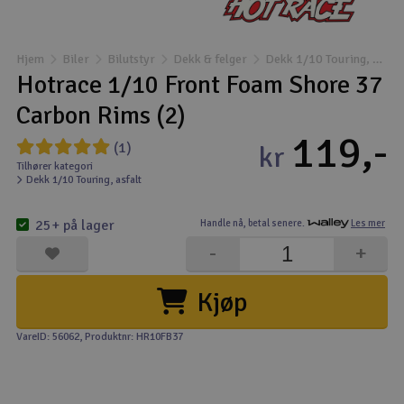
Båter
Hjem
Biler
Bilutstyr
Dekk & felger
Dekk 1/10 Touring, asfalt
Droner
Hotrace 1/10 Front Foam Shore 37
Carbon Rims (2)
Droner for FPV
119,-
(1)
kr
Fly
Tilhører kategori
Dekk 1/10 Touring, asfalt
Helikopter
25+ på lager
Handle nå,
betal senere.
Les mer
V
-
+
Kamerautstyr
Kjøp
Modellbygging, LEGO & byggesett
VareID: 56062
, Produktnr: HR10FB37
Modelljernbane
Motor & tilbehør