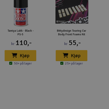
Tamiya Lakk - Black -
Bittydesign Touring Car
PS-5
Body Front Foams Kit
110,-
55,-
kr
kr
Kjøp
Kjøp
50+ på lager
25+ på lager