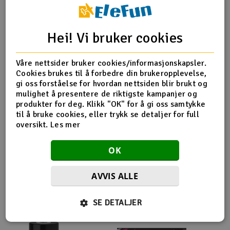
Outlet
Produktinfo
Tips en venn
Anmeldelser
Hei! Vi bruker cookies
Radioutstyr
Våre nettsider bruker cookies/informasjonskapsler.
Raketter
Cookies brukes til å forbedre din brukeropplevelse,
Produktinformasjon
gi oss forståelse for hvordan nettsiden blir brukt og
mulighet å presentere de riktigste kampanjer og
Smarthjem, lek & hobby
Bittydesign HIBERYA for 190mm FWD. Leveres ulakkert
produkter for deg. Klikk "OK" for å gi oss samtykke
med maskering og dekaler inkludert.
til å bruke cookies, eller trykk se detaljer for full
Solenergi
oversikt.
Les mer
H
Sparkesykler & elkjøretøy
OK
Du
Vi
Verktøy, utstyr & tilbehør
AVVIS ALLE
Flere så også på
Gavekort
SE DETALJER