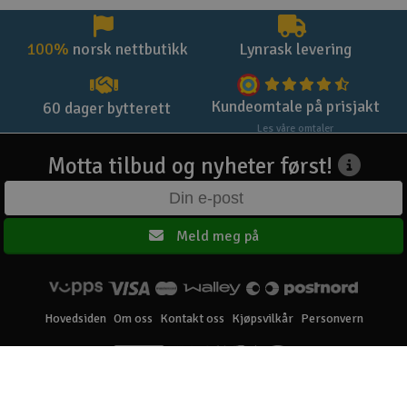
100%
norsk nettbutikk
Lynrask levering
Kundeomtale på prisjakt
60 dager bytterett
Les våre omtaler
Motta tilbud og nyheter først!
Meld meg på
Hovedsiden
Om oss
Kontakt oss
Kjøpsvilkår
Personvern
Elefun AS © 2003 - 2026