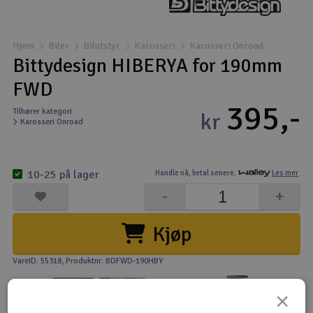
Båter
Hjem
Biler
Bilutstyr
Karosseri
Karosseri Onroad
Droner
Bittydesign HIBERYA for 190mm
FWD
Droner for FPV
395,-
Tilhører kategori
kr
Karosseri Onroad
Fly
Helikopter
10-25 på lager
Handle nå,
betal senere.
Les mer
V
-
+
Kamerautstyr
Kjøp
Modellbygging, LEGO & byggesett
VareID: 55318
, Produktnr: BDFWD-190HBY
Modelljernbane
×
Motor & tilbehør