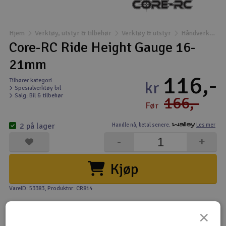
Båter
Hjem
Verktøy, utstyr & tilbehør
Verktøy & utstyr
Håndverktøy og spesialverktøy
Droner
Core-RC Ride Height Gauge 16-
21mm
Droner for FPV
116,-
Tilhører kategori
kr
Spesialverktøy bil
Fly
Salg: Bil & tilbehør
166,-
Før
Helikopter
2 på lager
Handle nå,
betal senere.
Les mer
V
-
+
Kamerautstyr
Kjøp
Modellbygging, LEGO & byggesett
VareID: 53383
, Produktnr: CR814
Modelljernbane
×
Motor & tilbehør