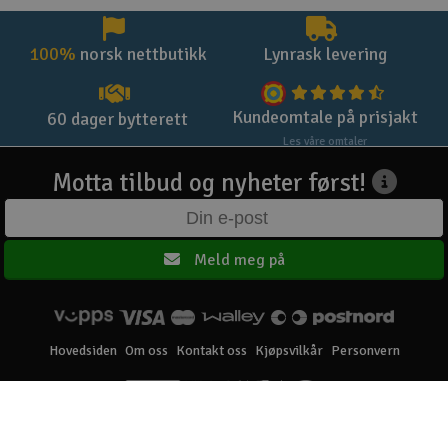
100%
norsk nettbutikk
Lynrask levering
Kundeomtale på prisjakt
60 dager bytterett
Les våre omtaler
Motta tilbud og nyheter først!
Meld meg på
Hovedsiden
Om oss
Kontakt oss
Kjøpsvilkår
Personvern
Elefun AS © 2003 - 2026