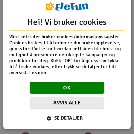
Outlet
Produktinfo
Tips en venn
Anmeldelser
Hei! Vi bruker cookies
Radioutstyr
Våre nettsider bruker cookies/informasjonskapsler.
Raketter
Cookies brukes til å forbedre din brukeropplevelse,
Produktinformasjon
gi oss forståelse for hvordan nettsiden blir brukt og
mulighet å presentere de riktigste kampanjer og
Smarthjem, lek & hobby
Core-RC Ride Height Gauge gir deg en enkel og kjapp
produkter for deg. Klikk "OK" for å gi oss samtykke
måte å måle kjørehøyden på. 6 steg med 1mm intervaller.
til å bruke cookies, eller trykk se detaljer for full
Solenergi
oversikt.
Les mer
H
Sparkesykler & elkjøretøy
OK
Du
Vi
Verktøy, utstyr & tilbehør
AVVIS ALLE
Flere så også på
Gavekort
SE DETALJER