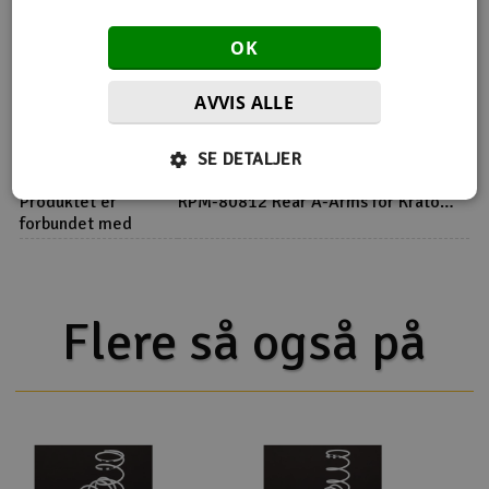
OK
AVVIS ALLE
Flere detaljer
SE DETALJER
Passer til
Arrma 8S
Produktet er
RPM-80812 Rear A-Arms for Kraton
forbundet med
& Outcast 8S
Flere så også på