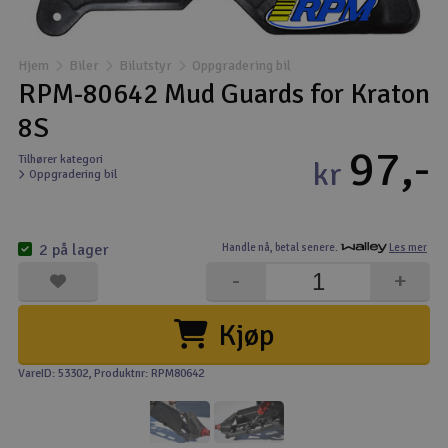
Båter
Hjem
Biler
Bilutstyr
Oppgradering bil
Droner
RPM-80642 Mud Guards for Kraton
8S
Droner for FPV
97,-
Tilhører kategori
kr
Oppgradering bil
Fly
Helikopter
2 på lager
Handle nå,
betal senere.
Les mer
V
-
+
Kamerautstyr
Kjøp
Modellbygging, LEGO & byggesett
VareID: 53302
, Produktnr: RPM80642
Modelljernbane
Motor & tilbehør