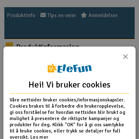
Outlet
Produktinfo
Tips en venn
Anmeldelser
Radioutstyr
Raketter
Produktinformasjon
×
Smarthjem, lek & hobby
RPM-80642 Mud Guards for Kraton 8S passer til RPM-
80812 som er bakre A-armer på bilen.
Solenergi
H
Hei! Vi bruker cookies
Sparkesykler & elkjøretøy
Du
Vi
Våre nettsider bruker cookies/informasjonskapsler.
Verktøy, utstyr & tilbehør
Cookies brukes til å forbedre din brukeropplevelse,
gi oss forståelse for hvordan nettsiden blir brukt og
mulighet å presentere de riktigste kampanjer og
Gavekort
produkter for deg. Klikk "OK" for å gi oss samtykke
til å bruke cookies, eller trykk se detaljer for full
oversikt.
Les mer