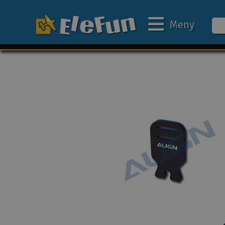
Meny
Ukens tilbud
Outlet
Mine favoritter
Gavekort
3D-print
Batteri & ladere
Bilbane
Biler
Båter