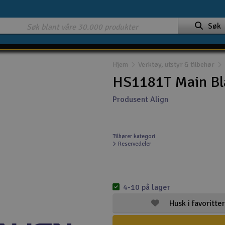
Søk
Hjem
Verktøy, utstyr & tilbehør
HS1181T Main Bl
Produsent Align
Tilhører kategori
Reservedeler
4-10 på lager
Husk i favoritter