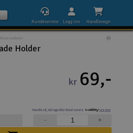
Kundeservice
Logg inn
Handlevogn
Reservedeler
Print prod
ade Holder
Kontak
69,-
kr
Åpn
Rek
Handle nå,
del opp eller
betal senere.
Les mer
E-p
-
+
Tel