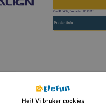
VareID: 5292
, Produktnr: HS1181T
Produktinfo
Align T-Rex 450
0LP :: Komplett
Hei! Vi bruker cookies