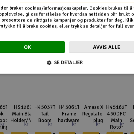
Flere så også på
ider bruker cookies/informasjonskapsler. Cookies brukes til å
opplevelse, gi oss forståelse for hvordan nettsiden blir brukt 
 presentere de riktigste kampanjer og produkter for deg. Klik
mtykke til å bruke cookies, eller trykk se detaljer for full ove
OK
AVVIS ALLE
SE DETALJER
65T
HS1267T
H45037T
H45061T
Amass XT60
H45162T
ok
Main Blade
Tail
Frame
Regulatorside
450DFC
oop
Holder/New
Boom
hardware
plug
Main
S
kr
kr
kr
kr
kr
kr
ning
Rotor
e
Head