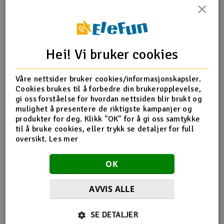
×
Outlet
Produktinfo
Tips en venn
Anmeldelser
Radioutstyr
Hei! Vi bruker cookies
Raketter
Produktinformasjon
Våre nettsider bruker cookies/informasjonskapsler.
Cookies brukes til å forbedre din brukeropplevelse,
Smarthjem, lek & hobby
Skumhjul, 32mm. Leveres 2stk i pakken. For indoor og
gi oss forståelse for hvordan nettsiden blir brukt og
park-modeller. 2.2g per par, 6mm bredde, 1.2mm navhull.
mulighet å presentere de riktigste kampanjer og
Solenergi
produkter for deg. Klikk "OK" for å gi oss samtykke
H
til å bruke cookies, eller trykk se detaljer for full
Product details in english
oversikt.
Les mer
Sparkesykler & elkjøretøy
Du
Mer info på Engelsk
Ideal for indoor and park flyers. Our Mini Lite Wheels are
Vi
OK
lightweight and features a 2 piece press together hub and
Verktøy, utstyr & tilbehør
a super light foam tire. Comes standard with .047" (1.1938
mm) axle hole and can be drilled out for larger diameter
AVVIS ALLE
Gavekort
axles.
Flere så også på
These Mini Lite Wheels are sure to give your airplane that
SE DETALJER