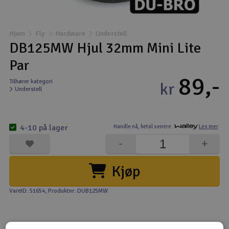
Båter
Hjem
Fly
Hardware
Understell
Droner
DB125MW Hjul 32mm Mini Lite
Par
Droner for FPV
89,-
Tilhører kategori
kr
Understell
Fly
Helikopter
4-10 på lager
Handle nå,
betal senere.
Les mer
V
-
+
Kamerautstyr
Kjøp
Modellbygging, LEGO & byggesett
VareID: 51654
, Produktnr: DUB125MW
Modelljernbane
Motor & tilbehør