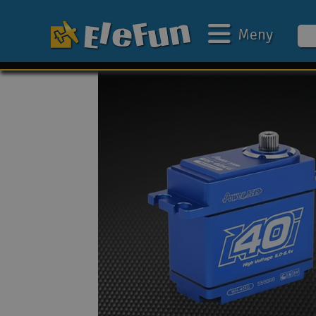
Meny
Ukens tilbud
Outlet
Mine favoritter
Gavekort
3D-print
Batteri & ladere
Bilbane
Biler
Båter