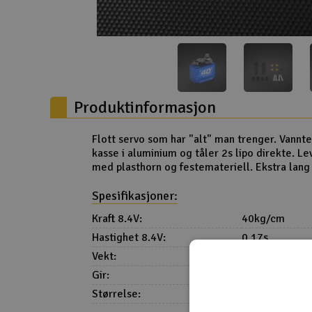
Droner
Droner for FPV
Fly
Produktinformasjon
Helikopter
Kamerautstyr
Flott servo som har "alt" man trenger. Vanntet
kasse i aluminium og tåler 2s lipo direkte. L
Modellbygging, LEGO & byggesett
med plasthorn og festemateriell. Ekstra lang
Modelljernbane
Spesifikasjoner:
Motor & tilbehør
Kraft 8.4V:
40kg/cm
Hastighet 8.4V:
0.17s
Outlet
Vekt:
82g
Radioutstyr
Gir:
Titan & Stål
Størrelse:
40.7 x 20.5 x
Raketter