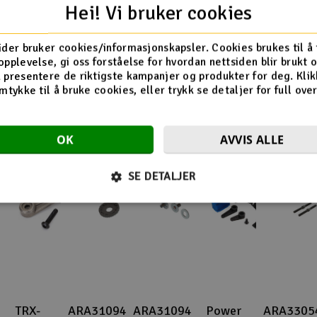
Hei! Vi bruker cookies
ider bruker cookies/informasjonskapsler. Cookies brukes til å
Flere så også på
opplevelse, gi oss forståelse for hvordan nettsiden blir brukt 
 presentere de riktigste kampanjer og produkter for deg. Klik
mtykke til å bruke cookies, eller trykk se detaljer for full ove
OK
AVVIS ALLE
SE DETALJER
TRX-
ARA310947
ARA310946
Power
ARA3305