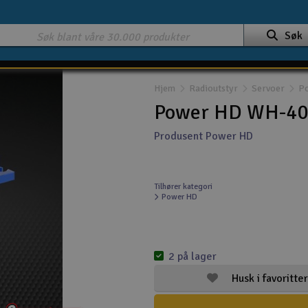
Søk
Hjem
Radioutstyr
Servoer
P
Power HD WH-40
Produsent Power HD
Tilhører kategori
Power HD
2 på lager
Husk i favoritter