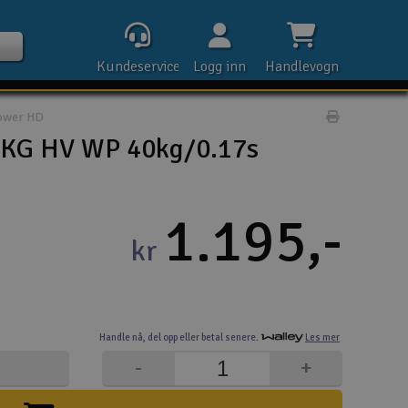
Kundeservice
Logg inn
Handlevogn
ower HD
Print prod
KG HV WP 40kg/0.17s
Kontak
1.195,-
kr
Åpn
Rek
Handle nå,
del opp eller
betal senere.
Les mer
E-p
-
+
Tel