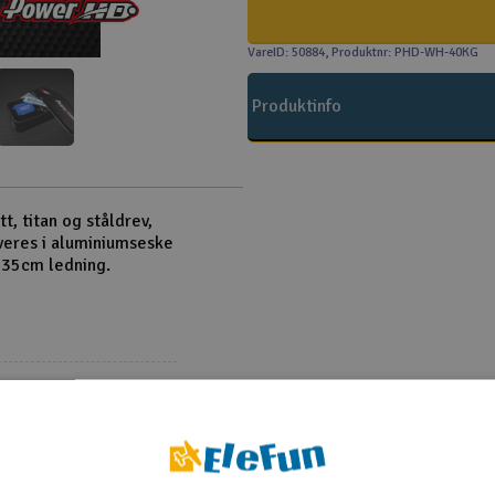
VareID: 50884
, Produktnr: PHD-WH-40KG
Produktinfo
t, titan og ståldrev,
everes i aluminiumseske
 35cm ledning.
 38.5mm