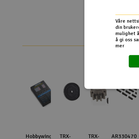
Smarthjem, lek & hobby
Solenergi
Våre netts
din bruker
Sparkesykler & elkjøretøy
mulighet å
å gi oss sa
Verktøy, utstyr & tilbehør
mer
Gavekort
Hobbywing
TRX-
TRX-
AR330470