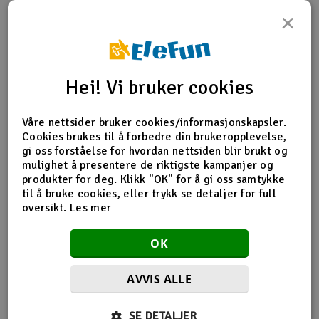
×
Outlet
Produktinfo
Tips en venn
Anmeldelser
Radioutstyr
Hei! Vi bruker cookies
Raketter
Produktinformasjon
Våre nettsider bruker cookies/informasjonskapsler.
Smarthjem, lek & hobby
Cookies brukes til å forbedre din brukeropplevelse,
TRX-9026 Battery hold-down (2)/ battery clip/ hold-down
gi oss forståelse for hvordan nettsiden blir brukt og
post/ screw pin/ pivot post screw
mulighet å presentere de riktigste kampanjer og
Solenergi
H
produkter for deg. Klikk "OK" for å gi oss samtykke
til å bruke cookies, eller trykk se detaljer for full
Sparkesykler & elkjøretøy
oversikt.
Les mer
Du
Flere detaljer
Vi
Produktet er
Reservedeler Traxxas
Verktøy, utstyr & tilbehør
OK
forbundet med
Gavekort
AVVIS ALLE
SE DETALJER