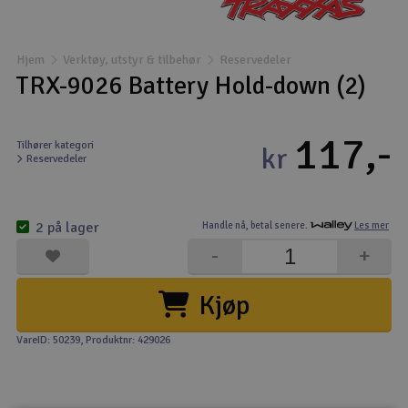
Båter
Hjem
Verktøy, utstyr & tilbehør
Reservedeler
Droner
TRX-9026 Battery Hold-down (2)
Droner for FPV
117,-
Tilhører kategori
kr
Reservedeler
Fly
Helikopter
2 på lager
Handle nå,
betal senere.
Les mer
V
-
+
Kamerautstyr
Kjøp
Modellbygging, LEGO & byggesett
VareID: 50239
, Produktnr: 429026
Modelljernbane
Motor & tilbehør