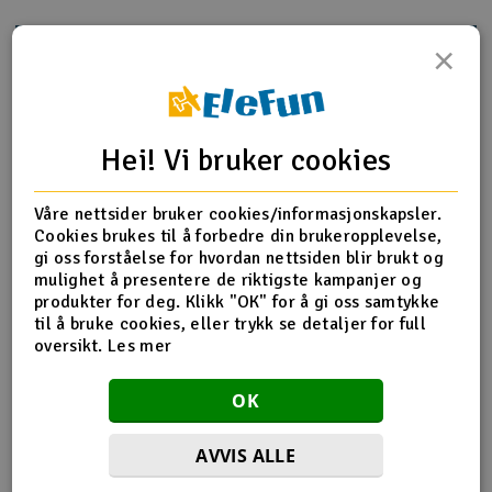
Outlet
×
Produktinfo
Tips en venn
Anmeldelser
Radioutstyr
Raketter
Hei! Vi bruker cookies
Produktinformasjon
Smarthjem, lek & hobby
Våre nettsider bruker cookies/informasjonskapsler.
Praktisk og kompakt overgang fra Deans til EC5. Ypperlig
Cookies brukes til å forbedre din brukeropplevelse,
om man f.eks har batterier med Deans-kontakter som skal
gi oss forståelse for hvordan nettsiden blir brukt og
Solenergi
benyttes mot et EC5-oppsett.
H
mulighet å presentere de riktigste kampanjer og
produkter for deg. Klikk "OK" for å gi oss samtykke
Sparkesykler & elkjøretøy
Du
til å bruke cookies, eller trykk se detaljer for full
Vi
oversikt.
Les mer
Flere detaljer
Verktøy, utstyr & tilbehør
Kontakt type
Deans / T-Plug
OK
EC5
Gavekort
Hovedfunksjon
Overgang
AVVIS ALLE