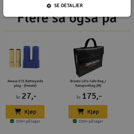
SE DETALJER
Flere så også på
Amass EC5 Batteryside
Bronto LiPo-Safe Bag /
plug - (female)
Transportbag (M)
27,-
175,-
kr
kr
Kjøp
Kjøp
100+ på lager
100+ på lager