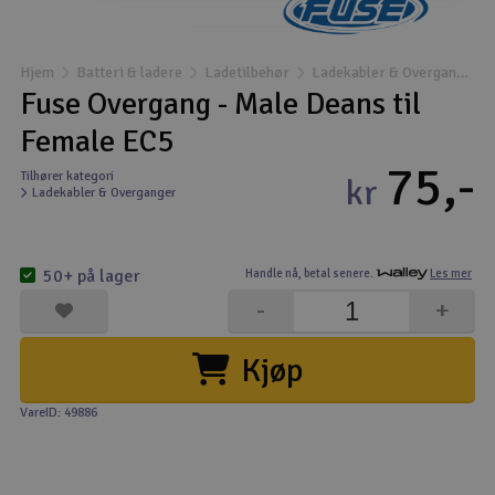
Båter
Hjem
Batteri & ladere
Ladetilbehør
Ladekabler & Overganger
Droner
Fuse Overgang - Male Deans til
Female EC5
Droner for FPV
75,-
Tilhører kategori
kr
Ladekabler & Overganger
Fly
Helikopter
50+ på lager
Handle nå,
betal senere.
Les mer
V
-
+
Kamerautstyr
Kjøp
Modellbygging, LEGO & byggesett
VareID: 49886
Modelljernbane
Motor & tilbehør