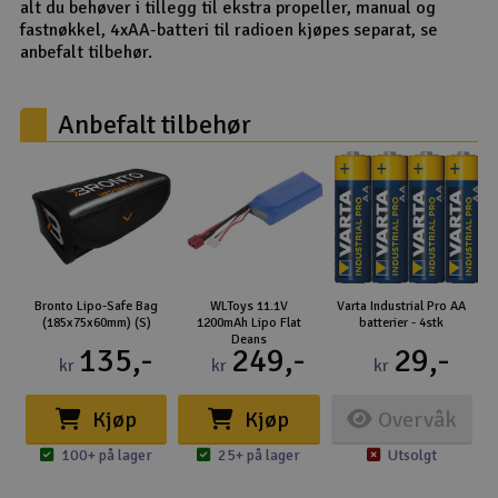
alt du behøver i tillegg til ekstra propeller, manual og
fastnøkkel, 4xAA-batteri til radioen kjøpes separat, se
anbefalt tilbehør.
Anbefalt tilbehør
Bronto Lipo-Safe Bag
WLToys 11.1V
Varta Industrial Pro AA
(185x75x60mm) (S)
1200mAh Lipo Flat
batterier - 4stk
Deans
135,-
249,-
29,-
kr
kr
kr
Kjøp
Kjøp
Overvåk
100+ på lager
25+ på lager
Utsolgt