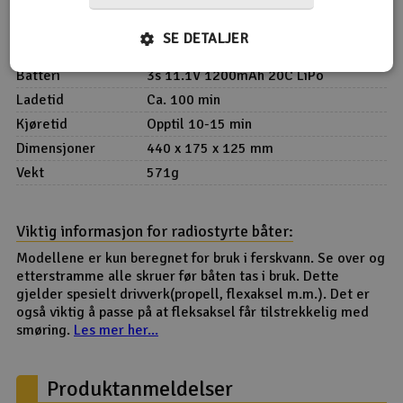
Motortype
Børsteløs
Rekkevidde
80-100m
SE DETALJER
Toppfart
45 km/t
Batteri
3s 11.1V 1200mAh 20C LiPo
Ladetid
Ca. 100 min
Kjøretid
Opptil 10-15 min
Dimensjoner
440 x 175 x 125 mm
Vekt
571g
Viktig informasjon for radiostyrte båter:
Modellene er kun beregnet for bruk i ferskvann. Se over og
etterstramme alle skruer før båten tas i bruk. Dette
gjelder spesielt drivverk(propell, flexaksel m.m.). Det er
også viktig å passe på at fleksaksel får tilstrekkelig med
smøring.
Les mer her...
Produktanmeldelser