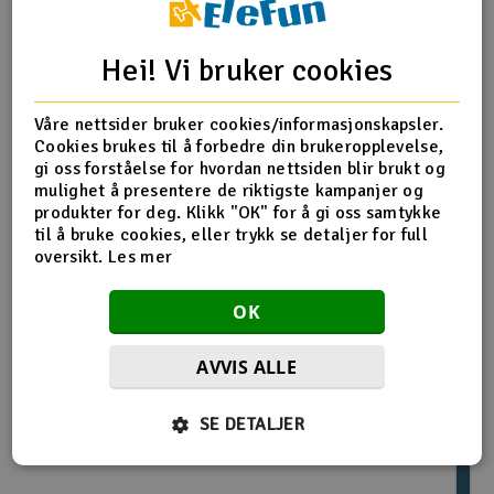
Outlet
Produktinfo
Tips en venn
Anmeldelser
Hei! Vi bruker cookies
Radioutstyr
Våre nettsider bruker cookies/informasjonskapsler.
Cookies brukes til å forbedre din brukeropplevelse,
Raketter
Produktinformasjon
gi oss forståelse for hvordan nettsiden blir brukt og
mulighet å presentere de riktigste kampanjer og
Smarthjem, lek & hobby
produkter for deg. Klikk "OK" for å gi oss samtykke
Jeti Softpad for Tray Carbon Design
til å bruke cookies, eller trykk se detaljer for full
oversikt.
Les mer
Solenergi
H
OK
Sparkesykler & elkjøretøy
Du
Vi
Flere så også på
AVVIS ALLE
Verktøy, utstyr & tilbehør
SE DETALJER
Gavekort