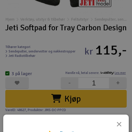
Båter
Hjem
Verktøy, utstyr & tilbehør
Feltutstyr
Sendepulter, sendervotter og nakkestropper
Droner
Jeti Softpad for Tray Carbon Design
Droner for FPV
115,-
Tilhører kategori
kr
Sendepulter, sendervotter og nakkestropper
Fly
Jeti Radiotilbehør
Helikopter
3 på lager
Handle nå,
betal senere.
Les mer
V
-
+
Kamerautstyr
Kjøp
Modellbygging, LEGO & byggesett
VareID: 48627
, Produktnr: JMS-DC-PPCD
Modelljernbane
×
Motor & tilbehør