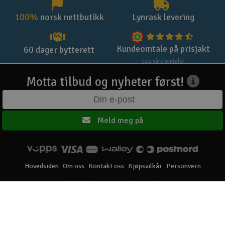
100%
norsk nettbutikk
Lynrask levering
Kundeomtale på prisjakt
60 dager bytterett
Les våre omtaler
Motta tilbud og nyheter først!
Meld meg på
Hovedsiden
Om oss
Kontakt oss
Kjøpsvilkår
Personvern
Elefun AS © 2003 - 2026