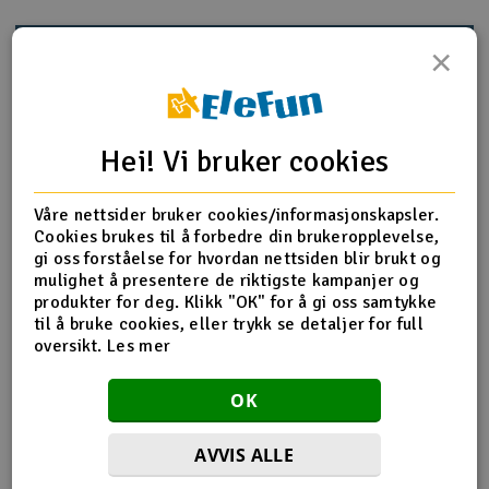
Outlet
×
Produktinfo
Tips en venn
Anmeldelser
Radioutstyr
Raketter
Hei! Vi bruker cookies
Produktinformasjon
Smarthjem, lek & hobby
Våre nettsider bruker cookies/informasjonskapsler.
AR310878 Center Driveshaft High Speed Support 4x4
Cookies brukes til å forbedre din brukeropplevelse,
gi oss forståelse for hvordan nettsiden blir brukt og
Solenergi
H
mulighet å presentere de riktigste kampanjer og
Product details in english
produkter for deg. Klikk "OK" for å gi oss samtykke
Mer info på Engelsk
Sparkesykler & elkjøretøy
ARRMA Center Driveshaft High Speed Support: 4x4
Du
til å bruke cookies, eller trykk se detaljer for full
ARAC4024 is compatible with ARA102690, ARA102696,
Vi
oversikt.
Les mer
ARA102721T1, ARA102721T2, ARA102722
Verktøy, utstyr & tilbehør
Flere detaljer
OK
Produktet er
Reservedeler Arrma
Gavekort
forbundet med
AVVIS ALLE