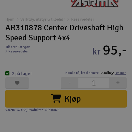
Båter
Hjem
Verktøy, utstyr & tilbehør
Reservedeler
Droner
AR310878 Center Driveshaft High
Speed Support 4x4
Droner for FPV
95,-
Tilhører kategori
kr
Reservedeler
Fly
Helikopter
2 på lager
Handle nå,
betal senere.
Les mer
V
-
+
Kamerautstyr
Kjøp
Modellbygging, LEGO & byggesett
VareID: 47182
, Produktnr: AR310878
Modelljernbane
Motor & tilbehør