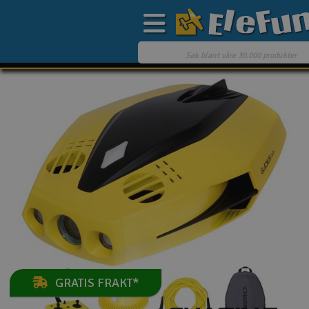
Ukens tilbud
Outlet
Mine favoritter
Gavekort
3D-print
Batteri & ladere
Bilbane
GRATIS FRAKT*
Biler
* Dette produktet kvalifiserer til gratis