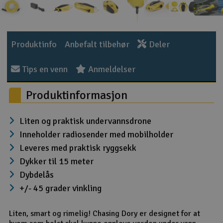
Outlet
Radioutstyr
Produktinfo
Anbefalt tilbehør
Deler
Raketter
Tips en venn
Anmeldelser
Produktinformasjon
Smarthjem, lek & hobb
Solenergi
Liten og praktisk undervannsdrone
Inneholder radiosender med mobilholder
Sparkesykler & elkjøre
Leveres med praktisk ryggsekk
Dykker til 15 meter
Verktøy, utstyr & tilbeh
Dybdelås
+/- 45 grader vinkling
Gavekort
Liten, smart og rimelig! Chasing Dory er designet for at