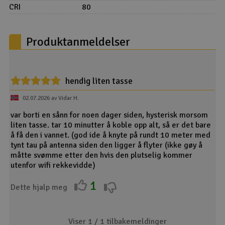
CRI
80
Produktanmeldelser
hendig liten tasse
02.07.2026 av Vidar H.
var borti en sånn for noen dager siden, hysterisk morsom
liten tasse. tar 10 minutter å koble opp alt, så er det bare
å få den i vannet. (god ide å knyte på rundt 10 meter med
tynt tau på antenna siden den ligger å flyter (ikke gøy å
måtte svømme etter den hvis den plutselig kommer
utenfor wifi rekkevidde)
1
Dette hjalp meg
Viser 1 /
1
tilbakemeldinger