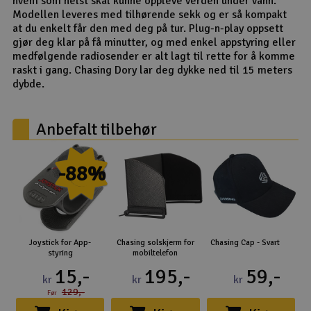
hvem som helst skal kunne oppleve verden under vann.
Modellen leveres med tilhørende sekk og er så kompakt
at du enkelt får den med deg på tur. Plug-n-play oppsett
gjør deg klar på få minutter, og med enkel appstyring eller
medfølgende radiosender er alt lagt til rette for å komme
raskt i gang. Chasing Dory lar deg dykke ned til 15 meters
dybde.
Anbefalt tilbehør
-88%
Joystick for App-
Chasing solskjerm for
Chasing Cap - Svart
styring
mobiltelefon
15,-
195,-
59,-
kr
kr
kr
129,-
Før