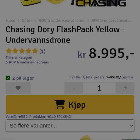
frakt. Andre varer i samme ordre vil da
også få gratis frakt.
Båter
Unntak er varer med egne spesifike
Hjem
Båter
ROV & undervannsdroner
ROV & undervannsdroner
fraktkriterier.
Droner
Chasing Dory FlashPack Yellow -
Undervannsdrone
Droner for FPV
8.995,-
(1)
kr
Fly
Tilhører kategori
ROV & undervannsdroner
Helikopter
2 på lager
Handle nå,
betal senere.
Les mer
-
+
Kamerautstyr
Kjøp
Modellbygging, LEGO &
VareID: 46852
, Produktnr: 40.10.300.0042
Modelljernbane
Motor & tilbehør