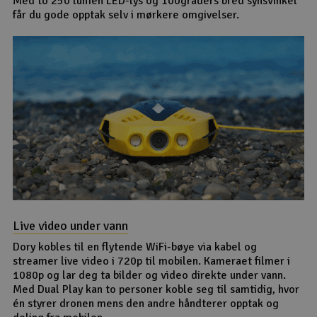
Med to 250 lumen LED-lys og 100graders bred synsvinkel
får du gode opptak selv i mørkere omgivelser.
Live video under vann
Dory kobles til en flytende WiFi-bøye via kabel og
streamer live video i 720p til mobilen. Kameraet filmer i
1080p og lar deg ta bilder og video direkte under vann.
Med Dual Play kan to personer koble seg til samtidig, hvor
én styrer dronen mens den andre håndterer opptak og