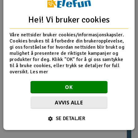
Outlet
Produktinfo
Tips en venn
Anmeldelser
Hei! Vi bruker cookies
Radioutstyr
Våre nettsider bruker cookies/informasjonskapsler.
Cookies brukes til å forbedre din brukeropplevelse,
Raketter
Produktinformasjon
gi oss forståelse for hvordan nettsiden blir brukt og
mulighet å presentere de riktigste kampanjer og
Smarthjem, lek & hobby
produkter for deg. Klikk "OK" for å gi oss samtykke
APC 17*8. Kvalitetspropell fra APC.
til å bruke cookies, eller trykk se detaljer for full
oversikt.
Les mer
Solenergi
H
OK
Sparkesykler & elkjøretøy
Du
Vi
Flere så også på
AVVIS ALLE
Verktøy, utstyr & tilbehør
SE DETALJER
Gavekort