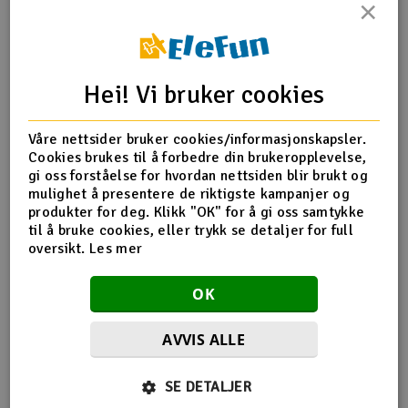
×
Outlet
Produktinfo
Tips en venn
Anmeldelser
Radioutstyr
Hei! Vi bruker cookies
Raketter
Produktinformasjon
Våre nettsider bruker cookies/informasjonskapsler.
Cookies brukes til å forbedre din brukeropplevelse,
Smarthjem, lek & hobby
gi oss forståelse for hvordan nettsiden blir brukt og
Bittydesign karosseriklips til 1/10 skala fås i en rekke
mulighet å presentere de riktigste kampanjer og
forskjellige farger, her i blå. Klipsene har er bøyd i den ene
produkter for deg. Klikk "OK" for å gi oss samtykke
Solenergi
enden slik at de er enkle og få av/på. Leveres 8stk i pakken
H
til å bruke cookies, eller trykk se detaljer for full
der 4stk er bøyd mot venstre og 4stk mot høyre, dette
oversikt.
Les mer
sikrer best mulig passform til ditt karosseri.
Sparkesykler & elkjøretøy
Du
Vi
OK
Verktøy, utstyr & tilbehør
AVVIS ALLE
Gavekort
Flere så også på
SE DETALJER