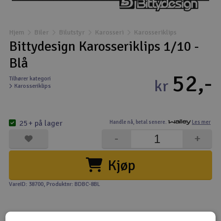
Båter
Hjem
Biler
Bilutstyr
Karosseri
Karosseriklips
Droner
Bittydesign Karosseriklips 1/10 -
Blå
Droner for FPV
52,-
Tilhører kategori
kr
Karosseriklips
Fly
Helikopter
25+ på lager
Handle nå,
betal senere.
Les mer
V
-
+
Kamerautstyr
Kjøp
Modellbygging, LEGO & byggesett
VareID: 38700
, Produktnr: BDBC-8BL
Modelljernbane
Motor & tilbehør