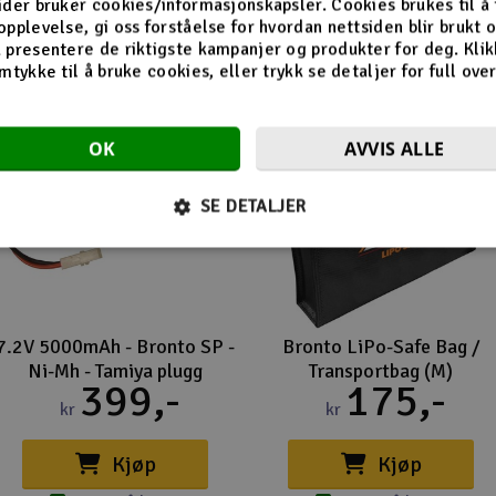
ider bruker cookies/informasjonskapsler. Cookies brukes til å
opplevelse, gi oss forståelse for hvordan nettsiden blir brukt 
 presentere de riktigste kampanjer og produkter for deg. Klik
mtykke til å bruke cookies, eller trykk se detaljer for full ove
OK
AVVIS ALLE
SE DETALJER
7.2V 5000mAh - Bronto SP -
Bronto LiPo-Safe Bag /
Ni-Mh - Tamiya plugg
Transportbag (M)
399,-
175,-
kr
kr
Kjøp
Kjøp