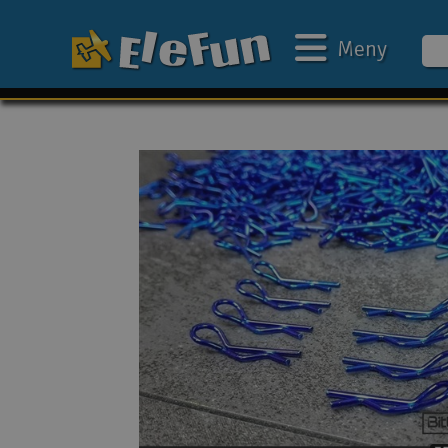
Meny
Ukens tilbud
Outlet
Mine favoritter
Gavekort
3D-print
Batteri & ladere
Bilbane
Biler
Båter