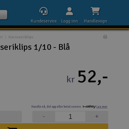
Kundeservice
Logg inn
Handlevogn
ri
Karosseriklips
Print prod
seriklips 1/10 - Blå
Kontak
52,-
kr
Åpn
Rek
Handle nå,
del opp eller
betal senere.
Les mer
E-p
-
+
Tel