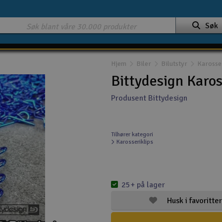
Søk
Hjem
Biler
Bilutstyr
Karosse
Bittydesign Karos
Produsent Bittydesign
Tilhører kategori
Karosseriklips
25+ på lager
Husk i favoritter