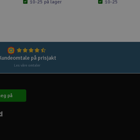
Lag
10-25 på lager
10-25 på lager
Skr
Tøm
Kundeomtale på prisjakt
Les våre omtaler
eg på