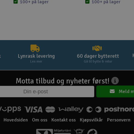
100+ på lager
100+ på lager
k
Lynrask levering
60 dager bytterett
Les mer
Gå til bytte & retur
Motta tilbud og nyheter først!
Meld m
Hovedsiden
Om oss
Kontakt oss
Kjøpsvilkår
Personvern