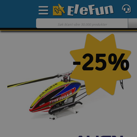
Ukens tilbud
Outlet
-25%
Mine favoritter
Gavekort
3D-print
Batteri & ladere
Bilbane
Biler