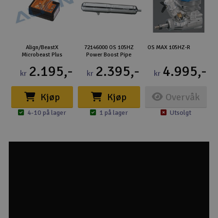
Align/BeastX
72146000 OS 105HZ
OS MAX 105HZ-R
Microbeast Plus
Power Boost Pipe
2.195,-
2.395,-
4.995,-
kr
kr
kr
Kjøp
Kjøp
Overvåk
4-10 på lager
1 på lager
Utsolgt