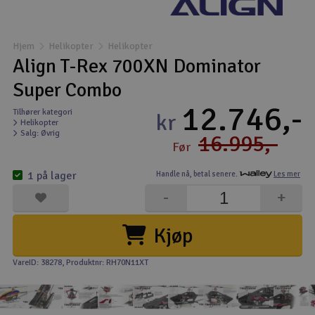
Båter
Hjem
Helikopter
Helikopter
Droner
Align T-Rex 700XN Dominator
Super Combo
Droner for FPV
12.746,-
Tilhører kategori
kr
Helikopter
Fly
Salg: Øvrig
16.995,-
Før
Helikopter
1 på lager
Handle nå,
betal senere.
Les mer
-
+
Kamerautstyr
Kjøp
Modellbygging, LEGO & byggese
VareID: 38278
, Produktnr: RH70N11XT
Modelljernbane
Motor & tilbehør