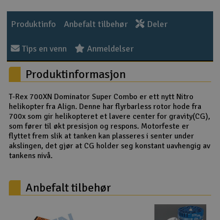
Outlet
Produktinfo
Anbefalt tilbehør
Deler
Radioutstyr
Tips en venn
Anmeldelser
Raketter
Produktinformasjon
Smarthjem, lek & hobby
T-Rex 700XN Dominator Super Combo er ett nytt Nitro
helikopter fra Align. Denne har flyrbarless rotor hode fra
Solenergi
700x som gir helikopteret et lavere center for gravity(CG),
som fører til økt presisjon og respons. Motorfeste er
flyttet frem slik at tanken kan plasseres i senter under
Sparkesykler & elkjøretøy
akslingen, det gjør at CG holder seg konstant uavhengig av
tankens nivå.
Verktøy, utstyr & tilbehør
Anbefalt tilbehør
Gavekort