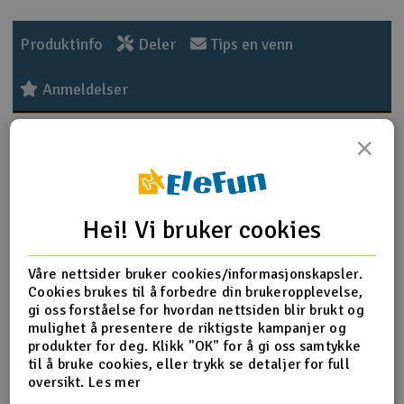
Outlet
Produktinfo
Deler
Tips en venn
Radioutstyr
Anmeldelser
Raketter
Produktinformasjon
×
Smarthjem, lek & hobby
B085 Ball Bearing 8x16x5mm 2 pcs
Solenergi
H
Hei! Vi bruker cookies
Flere detaljer
Sparkesykler & elkjøretøy
Du
Våre nettsider bruker cookies/informasjonskapsler.
Produktet er
Reservedeler HPI
Vi
Cookies brukes til å forbedre din brukeropplevelse,
forbundet med
Verktøy, utstyr & tilbehør
gi oss forståelse for hvordan nettsiden blir brukt og
Del av PartFinder
HPI Savage X 4.6 - RTR
mulighet å presentere de riktigste kampanjer og
HPI Savage X 4.6 V2 GT-6
produkter for deg. Klikk "OK" for å gi oss samtykke
Gavekort
HPI Savage X Flux V2 GT-6 - RTR
til å bruke cookies, eller trykk se detaljer for full
HPI Savage XL 5.9 V2 2.4GHz
oversikt.
Les mer
HPI Savage XL Flux V2 2.4GHz