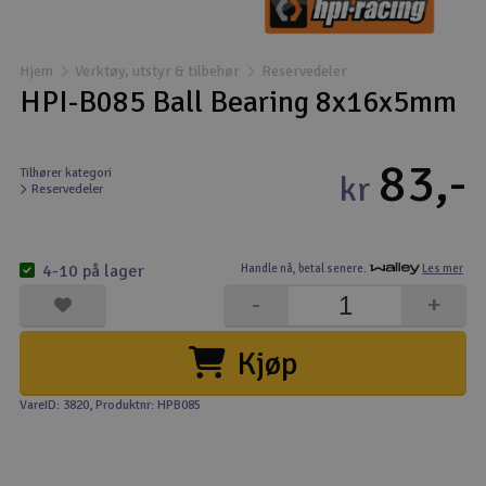
Båter
Hjem
Verktøy, utstyr & tilbehør
Reservedeler
Droner
HPI-B085 Ball Bearing 8x16x5mm
Droner for FPV
83,-
Tilhører kategori
kr
Reservedeler
Fly
Helikopter
4-10 på lager
Handle nå,
betal senere.
Les mer
V
-
+
Kamerautstyr
Kjøp
Modellbygging, LEGO & byggesett
VareID: 3820
, Produktnr: HPB085
Modelljernbane
Motor & tilbehør