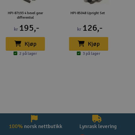
HPI-87193 4 bevel gear
HPI-85048 Upright Set
differential
195,-
126,-
kr
kr
Kjøp
Kjøp
2 på lager
3 på lager
100%
norsk nettbutikk
Lynrask levering