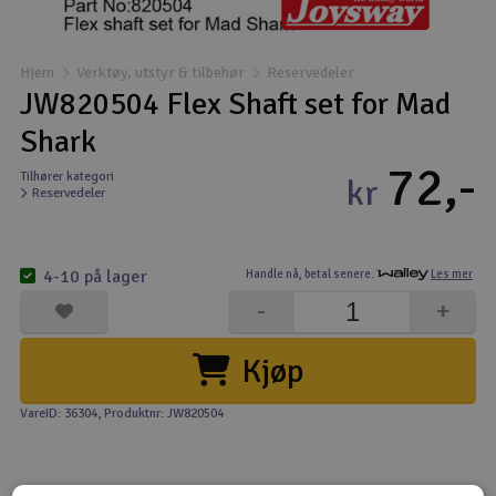
Båter
Hjem
Verktøy, utstyr & tilbehør
Reservedeler
Droner
JW820504 Flex Shaft set for Mad
Shark
Droner for FPV
72,-
Tilhører kategori
kr
Reservedeler
Fly
Helikopter
4-10 på lager
Handle nå,
betal senere.
Les mer
V
-
+
Kamerautstyr
Kjøp
Modellbygging, LEGO & byggesett
VareID: 36304
, Produktnr: JW820504
Modelljernbane
Motor & tilbehør