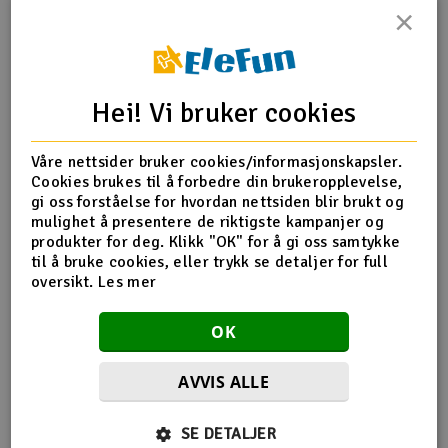
×
Outlet
Produktinfo
Tips en venn
Anmeldelser
Radioutstyr
Hei! Vi bruker cookies
Raketter
Produktinformasjon
Våre nettsider bruker cookies/informasjonskapsler.
Cookies brukes til å forbedre din brukeropplevelse,
Smarthjem, lek & hobby
JW820504 Flex Shaft set for Mad Shark
gi oss forståelse for hvordan nettsiden blir brukt og
mulighet å presentere de riktigste kampanjer og
Solenergi
produkter for deg. Klikk "OK" for å gi oss samtykke
H
til å bruke cookies, eller trykk se detaljer for full
Flere detaljer
oversikt.
Les mer
Sparkesykler & elkjøretøy
Du
Produktet er
Reservedeler Joysway båter
Vi
OK
forbundet med
Verktøy, utstyr & tilbehør
AVVIS ALLE
Gavekort
Flere så også på
SE DETALJER