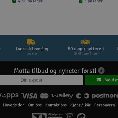
4-10 på lager
3 på lager
k
Lynrask levering
60 dager bytterett
Les mer
Gå til bytte & retur
Motta tilbud og nyheter først!
Meld m
Hovedsiden
Om oss
Kontakt oss
Kjøpsvilkår
Personvern