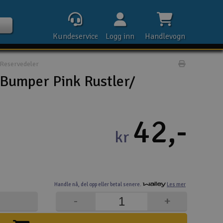
Kundeservice
Logg inn
Handlevogn
Reservedeler
Print prod
Bumper Pink Rustler/
Kontak
42,-
kr
Åpn
Rek
Handle nå,
del opp eller
betal senere.
Les mer
E-p
-
+
Tel