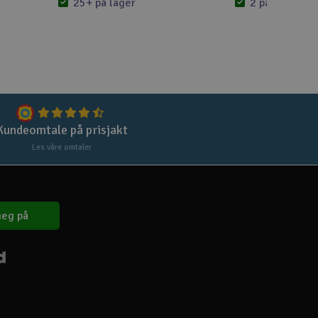
Lag
25+ på lager
2 på lager
Skr
Tøm
Kundeomtale på prisjakt
Les våre omtaler
eg på