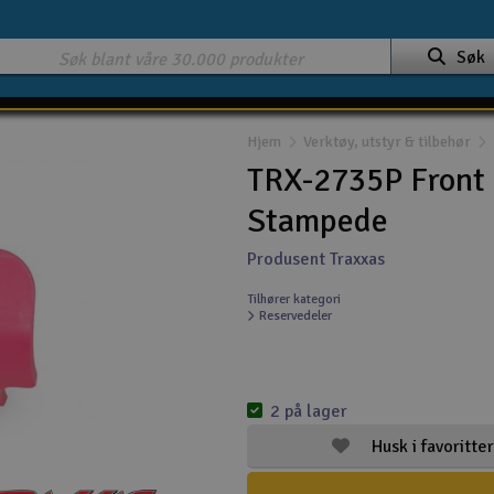
Søk
Hjem
Verktøy, utstyr & tilbehør
TRX-2735P Front 
Stampede
Produsent Traxxas
Tilhører kategori
Reservedeler
2 på lager
Husk i favoritter