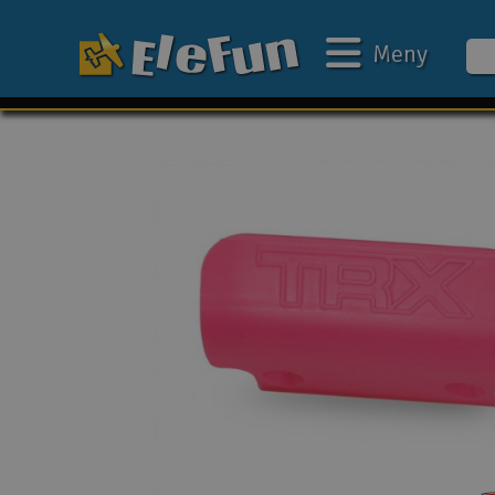
Meny
Ukens tilbud
Outlet
Mine favoritter
Gavekort
3D-print
Batteri & ladere
Bilbane
Biler
Båter