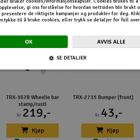
ider bruker cookies/informasjonskapsler. Cookies brukes til å
opplevelse, gi oss forståelse for hvordan nettsiden blir brukt 
 presentere de riktigste kampanjer og produkter for deg. Klik
mtykke til å bruke cookies, eller trykk se detaljer for full ove
OK
AVVIS ALLE
SE DETALJER
TRX-3678 Wheelie bar
TRX-2735 Bumper (front)
stamp/rustl
219,-
43,-
kr
kr
Kjøp
Kjøp