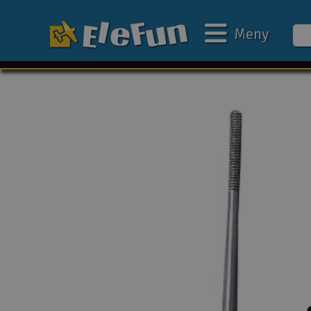
Meny
Ukens tilbud
Outlet
Mine favoritter
Gavekort
3D-print
Batteri & ladere
Bilbane
Biler
Båter