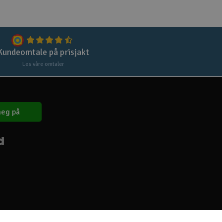
Lag
Skr
Tøm
Kundeomtale på prisjakt
Les våre omtaler
eg på