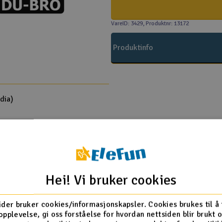
VareID: 3429
, Produktnr: 13172
Produktinfo
dia)
Flere så også på
Hei! Vi bruker cookies
ider bruker cookies/informasjonskapsler. Cookies brukes til å
opplevelse, gi oss forståelse for hvordan nettsiden blir brukt 