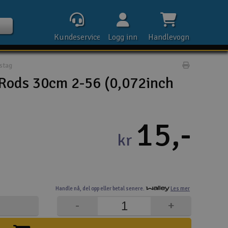
Kundeservice
Logg inn
Handlevogn
stag
Print prod
Rods 30cm 2-56 (0,072inch
Kontak
15,-
kr
Åpn
Rek
Handle nå,
del opp eller
betal senere.
Les mer
E-p
-
+
Tel