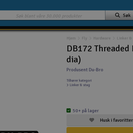
Søk
Hjem
Fly
Hardware
Linker & 
DB172 Threaded 
dia)
Produsent Du-Bro
Tilhører kategori
Linker & stag
50+ på lager
Husk i favoritter