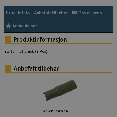
Outlet
Produktinfo
Anbefalt tilbehør
Tips en venn
Radioutstyr
Anmeldelser
Raketter
Produktinformasjon
Smarthjem, lek & hobby
switch nut black (2 Pcs).
Solenergi
H
Anbefalt tilbehør
Sparkesykler & elkjøretøy
Du
Vi
Verktøy, utstyr & tilbehør
Gavekort
Jeti Nut Spanner Tx