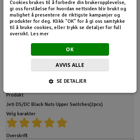
Cookies brukes til å forbedre din brukeropplevelse,
gi oss forståelse for hvordan nettsiden blir brukt og
mulighet å presentere de riktigste kampanjer og
produkter for deg. Klikk "OK" for å gi oss samtykke
Desverre ingen tilbakemeldinger på dette produktet enda.
til å bruke cookies, eller trykk se detaljer for full
oversikt.
Les mer
OK
AVVIS ALLE
Gi din tilbakemelding
SE DETALJER
Produkt
Jeti DS/DC Black Nuts Upper Switches(2pcs)
Velg karakter
Overskrift