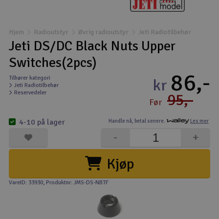
Båter
Hjem
Radioutstyr
Øvrig radioutstyr
Jeti Radiotilbehør
Droner
Jeti DS/DC Black Nuts Upper
Switches(2pcs)
Droner for FPV
86,-
Tilhører kategori
kr
Jeti Radiotilbehør
Fly
Reservedeler
95,-
Før
Helikopter
4-10 på lager
Handle nå,
betal senere.
Les mer
V
-
+
Kamerautstyr
Kjøp
Modellbygging, LEGO & byggesett
VareID: 33930
, Produktnr: JMS-DS-NBTF
Modelljernbane
Motor & tilbehør