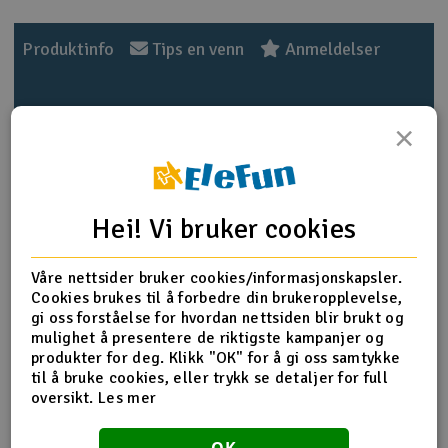
Outlet
Produktinfo
Tips en venn
Anmeldelser
Radioutstyr
×
Raketter
Produktinformasjon
Smarthjem, lek & hobby
Works as an individual equipment to set the ESC, each
programmable option is displayed on LCD screen allow for
Hei! Vi bruker cookies
Solenergi
easy setup. Works as an USB adapter to link the ESC with
H
PC to update the ESC firmware or set the parameter by the
USB Link Software on PC. Works as a Lipo battery
Våre nettsider bruker cookies/informasjonskapsler.
Sparkesykler & elkjøretøy
Du
voltmeter to measure the voltage of the whole battery
Cookies brukes til å forbedre din brukeropplevelse,
Vi
pack and each cell. Light pocket size design, easy for carry.
gi oss forståelse for hvordan nettsiden blir brukt og
Verktøy, utstyr & tilbehør
Suitable for ALIGN RCE-BL100A ESC and RCE-BL130A ESC.
mulighet å presentere de riktigste kampanjer og
produkter for deg. Klikk "OK" for å gi oss samtykke
til å bruke cookies, eller trykk se detaljer for full
Gavekort
Input Voltage: DC 4.5V - 12.6V
oversikt.
Les mer
Dimension: 90mm x 51mm x 17mm
Weight: 65g
OK