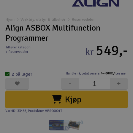
Båter
Hjem
Verktøy, utstyr & tilbehør
Reservedeler
Droner
Align ASBOX Multifunction
Programmer
Droner for FPV
549,-
Tilhører kategori
kr
Reservedeler
Fly
Helikopter
2 på lager
Handle nå,
betal senere.
Les mer
V
-
+
Kamerautstyr
Kjøp
Modellbygging, LEGO & byggesett
VareID: 33488
, Produktnr: HES00001T
Modelljernbane
Motor & tilbehør