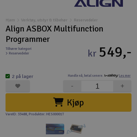
Båter
Hjem
Verktøy, utstyr & tilbehør
Reservedeler
Droner
Align ASBOX Multifunction
Programmer
Droner for FPV
549,-
Tilhører kategori
kr
Reservedeler
Fly
Helikopter
2 på lager
Handle nå,
betal senere.
Les mer
V
-
+
Kamerautstyr
Kjøp
Modellbygging, LEGO & byggesett
VareID: 33488
, Produktnr: HES00001T
Modelljernbane
Motor & tilbehør