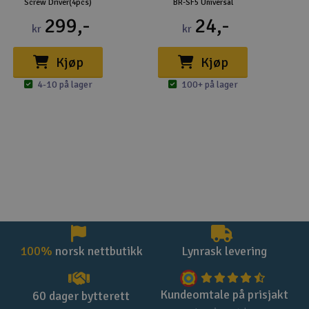
Screw Driver(4pcs)
BR-SF5 Universal
299,-
24,-
kr
kr
Kjøp
Kjøp
4-10 på lager
100+ på lager
100%
norsk nettbutikk
Lynrask levering
Kundeomtale på prisjakt
60 dager bytterett