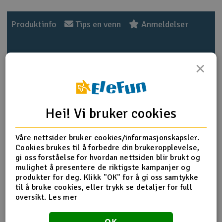
Outlet
Produktinfo
Tips en venn
Anmeldelser
Radioutstyr
×
Raketter
Produktinformasjon
Smarthjem, lek & hobby
Works as an individual equipment to set the ESC, each
programmable option is displayed on LCD screen allow for
Hei! Vi bruker cookies
Solenergi
easy setup. Works as an USB adapter to link the ESC with
H
PC to update the ESC firmware or set the parameter by the
USB Link Software on PC. Works as a Lipo battery
Våre nettsider bruker cookies/informasjonskapsler.
Sparkesykler & elkjøretøy
Du
voltmeter to measure the voltage of the whole battery
Cookies brukes til å forbedre din brukeropplevelse,
Vi
pack and each cell. Light pocket size design, easy for carry.
gi oss forståelse for hvordan nettsiden blir brukt og
Verktøy, utstyr & tilbehør
Suitable for ALIGN RCE-BL100A ESC and RCE-BL130A ESC.
mulighet å presentere de riktigste kampanjer og
produkter for deg. Klikk "OK" for å gi oss samtykke
til å bruke cookies, eller trykk se detaljer for full
Gavekort
Input Voltage: DC 4.5V - 12.6V
oversikt.
Les mer
Dimension: 90mm x 51mm x 17mm
Weight: 65g
OK