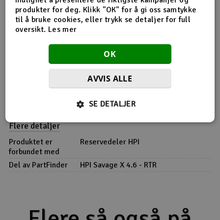
produkter for deg. Klikk "OK" for å gi oss samtykke
Produktinfo
Tips en venn
Anmeldelser
til å bruke cookies, eller trykk se detaljer for full
oversikt.
Les mer
OK
Produktinformasjon
AVVIS ALLE
Z634TP. Binder Head Screw M4x15mm
SE DETALJER
Flere detaljer
Produktet er
Reservedeler HPI
forbundet med
Del av PartFinder
HPI Savage X 4.6 - RTR
Flere så også på