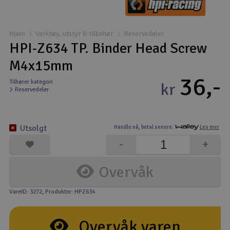
Båter
Hjem
Verktøy, utstyr & tilbehør
Reservedeler
Droner
HPI-Z634 TP. Binder Head Screw
M4x15mm
Droner for FPV
36,-
Tilhører kategori
kr
Reservedeler
Fly
Helikopter
Utsolgt
Handle nå,
betal senere.
Les mer
V
-
+
Kamerautstyr
Overvåk
Modellbygging, LEGO & byggesett
VareID: 3272
, Produktnr: HPZ634
Modelljernbane
Overvåk varen
Motor & tilbehør