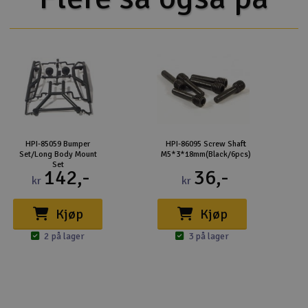
HPI-85059 Bumper
HPI-86095 Screw Shaft
Set/Long Body Mount
M5*3*18mm(Black/6pcs)
Set
142,-
36,-
kr
kr
Kjøp
Kjøp
2 på lager
3 på lager