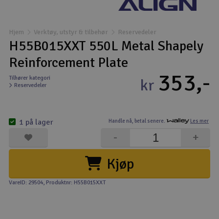
Båter
Hjem
Verktøy, utstyr & tilbehør
Reservedeler
Droner
H55B015XXT 550L Metal Shapely
Reinforcement Plate
Droner for FPV
353,-
Tilhører kategori
kr
Reservedeler
Fly
Helikopter
1 på lager
Handle nå,
betal senere.
Les mer
V
-
+
Kamerautstyr
Kjøp
Modellbygging, LEGO & byggesett
VareID: 29504
, Produktnr: H55B015XXT
Modelljernbane
Motor & tilbehør