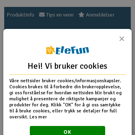
Outlet
Produktinfo
Tips en venn
Anmeldelser
Radioutstyr
×
Raketter
Produktinformasjon
Smarthjem, lek & hobby
Suitable for T-REX 550L. Brand new CNC metal
Hei! Vi bruker cookies
reinforcement plate and brace compare with frame
Solenergi
mounting bolt effectively increase the torsional stength of
H
main frame, under extreme 3D maneuver, you can strongly
Våre nettsider bruker cookies/informasjonskapsler.
feel its solid reinforcement from its structure.
Sparkesykler & elkjøretøy
Cookies brukes til å forbedre din brukeropplevelse,
Du
gi oss forståelse for hvordan nettsiden blir brukt og
Vi
mulighet å presentere de riktigste kampanjer og
Shapely Reinforcement Brace (R) x 1
Verktøy, utstyr & tilbehør
produkter for deg. Klikk "OK" for å gi oss samtykke
Shapely Reinforcement Brace (L) x 1
til å bruke cookies, eller trykk se detaljer for full
550L Front Frame Mounting Bolt x 1(M3x54mm)
Gavekort
oversikt.
Les mer
Collar Screw x 4(M3x9.5mm)
Socket Screw x 2(M3x8mm)
OK