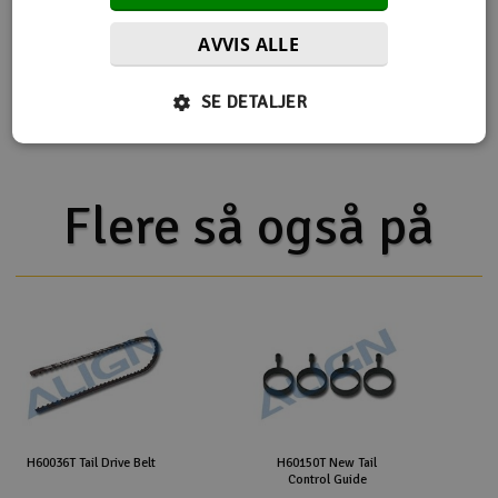
AVVIS ALLE
Flere detaljer
Produktet er
Reservedeler Align T-Rex 550
SE DETALJER
forbundet med
Flere så også på
H60036T Tail Drive Belt
H60150T New Tail
Control Guide