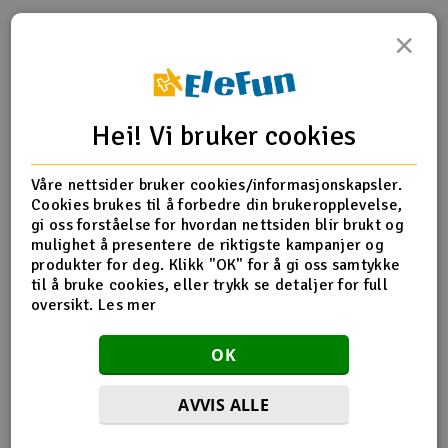
×
Outlet
Produktinfo
Tips en venn
Anmeldelser
Radioutstyr
Hei! Vi bruker cookies
Raketter
Produktinformasjon
Våre nettsider bruker cookies/informasjonskapsler.
Smarthjem, lek & hobby
TRX-5480X Wheel wrench, splined, 17mm
Cookies brukes til å forbedre din brukeropplevelse,
gi oss forståelse for hvordan nettsiden blir brukt og
Solenergi
mulighet å presentere de riktigste kampanjer og
H
produkter for deg. Klikk "OK" for å gi oss samtykke
Flere detaljer
til å bruke cookies, eller trykk se detaljer for full
Sparkesykler & elkjøretøy
Du
oversikt.
Les mer
Produktet er
Reservedeler Traxxas
Vi
forbundet med
Verktøy, utstyr & tilbehør
OK
Del av PartFinder
Traxxas Slash 4x4 BL-2S RTR TQ
Green
Traxxas Slash 4x4 BL-2S RTR TQ Red
Gavekort
AVVIS ALLE