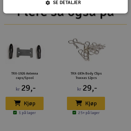
SE DETALJER
Flere så også på
TRX-1926 Antenna
TRX-1834 Body Clips
caps/Spool
Traxxas 12pcs
29,-
29,-
kr
kr
Kjøp
Kjøp
1 på lager
25+ på lager