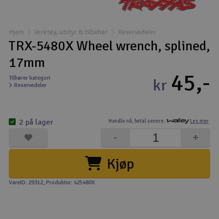
Båter
Hjem
Verktøy, utstyr & tilbehør
Reservedeler
Droner
TRX-5480X Wheel wrench, splined,
17mm
Droner for FPV
45,-
Tilhører kategori
kr
Reservedeler
Fly
Helikopter
2 på lager
Handle nå,
betal senere.
Les mer
V
-
+
Kamerautstyr
Kjøp
Modellbygging, LEGO & byggesett
VareID: 29312
, Produktnr: 425480X
Modelljernbane
Motor & tilbehør