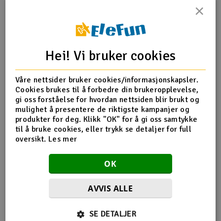
×
Outlet
Produktinfo
Tips en venn
Anmeldelser
Radioutstyr
Hei! Vi bruker cookies
Raketter
Produktinformasjon
Våre nettsider bruker cookies/informasjonskapsler.
Cookies brukes til å forbedre din brukeropplevelse,
Smarthjem, lek & hobby
TRX-5145 Screw pin, 4x15mm (6)
gi oss forståelse for hvordan nettsiden blir brukt og
mulighet å presentere de riktigste kampanjer og
Solenergi
produkter for deg. Klikk "OK" for å gi oss samtykke
H
til å bruke cookies, eller trykk se detaljer for full
Flere detaljer
oversikt.
Les mer
Sparkesykler & elkjøretøy
Du
Produktet er
Reservedeler Traxxas
Vi
OK
forbundet med
Verktøy, utstyr & tilbehør
AVVIS ALLE
Gavekort
Flere så også på
SE DETALJER