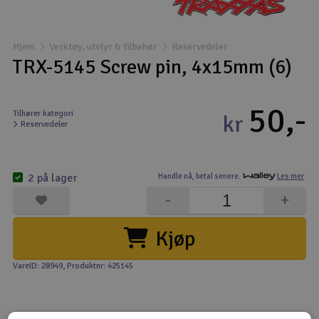
Båter
Hjem
Verktøy, utstyr & tilbehør
Reservedeler
Droner
TRX-5145 Screw pin, 4x15mm (6)
Droner for FPV
50,-
Tilhører kategori
kr
Reservedeler
Fly
Helikopter
2 på lager
Handle nå,
betal senere.
Les mer
V
-
+
Kamerautstyr
Kjøp
Modellbygging, LEGO & byggesett
VareID: 28949
, Produktnr: 425145
Modelljernbane
Motor & tilbehør