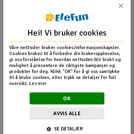
×
Outlet
Produktinfo
Tips en venn
Anmeldelser
Radioutstyr
Hei! Vi bruker cookies
Raketter
Produktinformasjon
Våre nettsider bruker cookies/informasjonskapsler.
Cookies brukes til å forbedre din brukeropplevelse,
Smarthjem, lek & hobby
KS Kobberrør 2mm 4stk
gi oss forståelse for hvordan nettsiden blir brukt og
mulighet å presentere de riktigste kampanjer og
Solenergi
produkter for deg. Klikk "OK" for å gi oss samtykke
H
Ytre diameter: 2mm
til å bruke cookies, eller trykk se detaljer for full
Godstykkelse: 0,36mm
oversikt.
Les mer
Sparkesykler & elkjøretøy
Du
Lengde: 30cm
Vi
OK
Verktøy, utstyr & tilbehør
AVVIS ALLE
Gavekort
Flere så også på
SE DETALJER