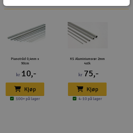
Pianotråd 0,4mm x
KS Aluminiumsrør 2mm
90cm
4stk
10,-
75,-
kr
kr
Kjøp
Kjøp
100+ på lager
4-10 på lager