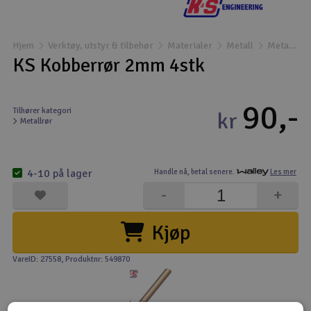
Båter
Hjem
Verktøy, utstyr & tilbehør
Materialer
Metall
Metallrør
Droner
KS Kobberrør 2mm 4stk
Droner for FPV
90,-
Tilhører kategori
kr
Metallrør
Fly
Helikopter
4-10 på lager
Handle nå,
betal senere.
Les mer
V
-
+
Kamerautstyr
Kjøp
Modellbygging, LEGO & byggesett
VareID: 27558
, Produktnr: 549870
Modelljernbane
Motor & tilbehør