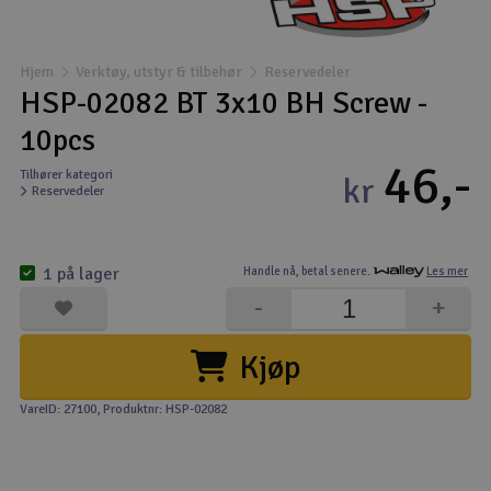
Båter
Hjem
Verktøy, utstyr & tilbehør
Reservedeler
Droner
HSP-02082 BT 3x10 BH Screw -
10pcs
Droner for FPV
46,-
Tilhører kategori
kr
Reservedeler
Fly
Helikopter
1 på lager
Handle nå,
betal senere.
Les mer
V
-
+
Kamerautstyr
Kjøp
Modellbygging, LEGO & byggesett
VareID: 27100
, Produktnr: HSP-02082
Modelljernbane
Motor & tilbehør