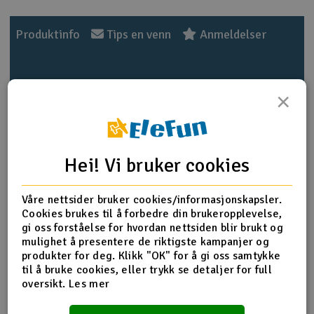
Outlet
Produktinfo
Tips en venn
Anmeldelser
Radioutstyr
×
Raketter
Produktinformasjon
Smarthjem, lek & hobby
HSP-02082 BT 3x10 BH Screw - 10pcs
Hei! Vi bruker cookies
Solenergi
H
Flere detaljer
Våre nettsider bruker cookies/informasjonskapsler.
Sparkesykler & elkjøretøy
Du
Cookies brukes til å forbedre din brukeropplevelse,
Produktet er
Reservedeler HSP
Vi
gi oss forståelse for hvordan nettsiden blir brukt og
forbundet med
HSP Breaker Buggy 1:10 Brushed ::
Verktøy, utstyr & tilbehør
mulighet å presentere de riktigste kampanjer og
Komplett
HSP Breaker Buggy 1:10 Brushless ::
produkter for deg. Klikk "OK" for å gi oss samtykke
Komplett
HSP Breaker SCT 1:10 Brushed ::
til å bruke cookies, eller trykk se detaljer for full
Gavekort
Komplett
HSP Breaker SCT 1:10 Brushless ::
oversikt.
Les mer
Komplett m/LiPo
HSP Kutiger Rally 1:10 Brushed ::
Komplett
HSP Kutiger Rally 1:10