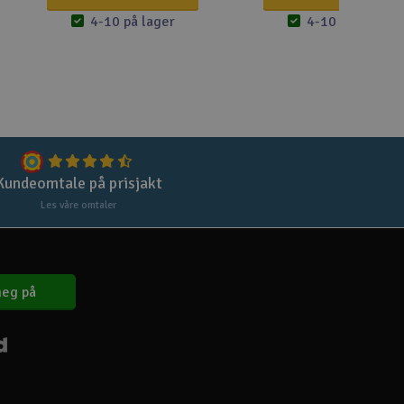
Lag
4-10 på lager
4-10 på lager
Skr
Tøm
Kundeomtale på prisjakt
Les våre omtaler
eg på