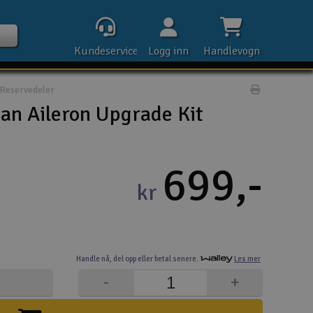
Kundeservice
Logg inn
Handlevogn
Reservedeler
Print prod
n Aileron Upgrade Kit
Kontak
699,-
kr
Åpn
Rek
Handle nå,
del opp eller
betal senere.
Les mer
E-p
-
+
Tel