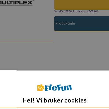
VareID: 26536
, Produktnr: 17-65164
Produktinfo
man RR
man RTF
Hei! Vi bruker cookies
Flere så også på