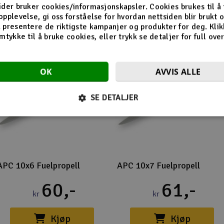
ider bruker cookies/informasjonskapsler. Cookies brukes til å
opplevelse, gi oss forståelse for hvordan nettsiden blir brukt 
 presentere de riktigste kampanjer og produkter for deg. Klik
mtykke til å bruke cookies, eller trykk se detaljer for full ove
OK
AVVIS ALLE
SE DETALJER
APC 10x6 Fuelpropell
APC 10x7 Fuelpropell
60,-
61,-
kr
kr
Kjøp
Kjøp