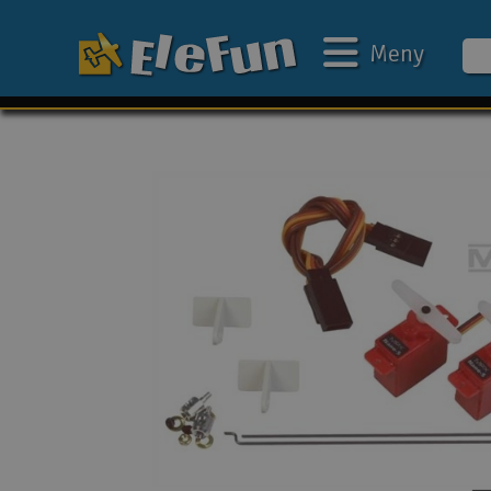
Meny
Ukens tilbud
Outlet
Mine favoritter
Gavekort
3D-print
Batteri & ladere
Bilbane
Biler
Båter