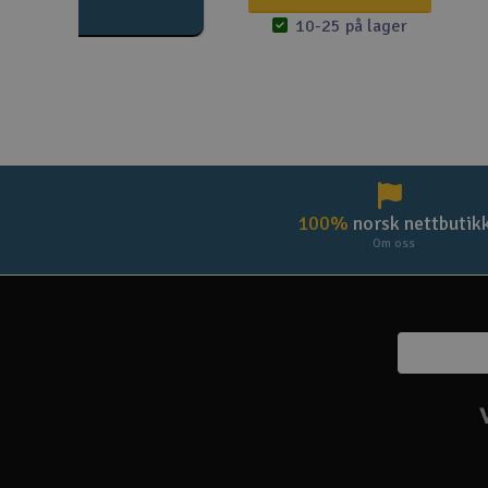
10-25 på lager
100%
norsk nettbutik
Om oss