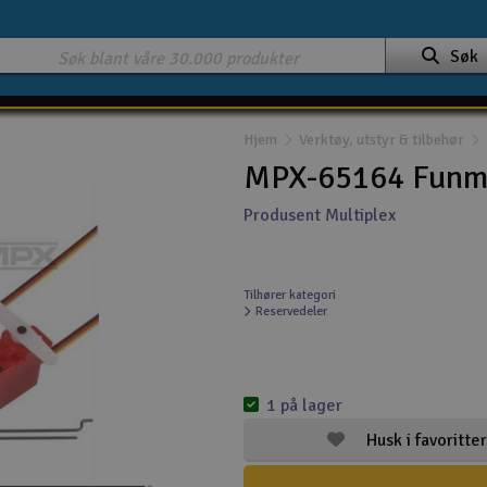
Søk
Hjem
Verktøy, utstyr & tilbehør
MPX-65164 Funma
Produsent Multiplex
Tilhører kategori
Reservedeler
1 på lager
Husk i favoritter