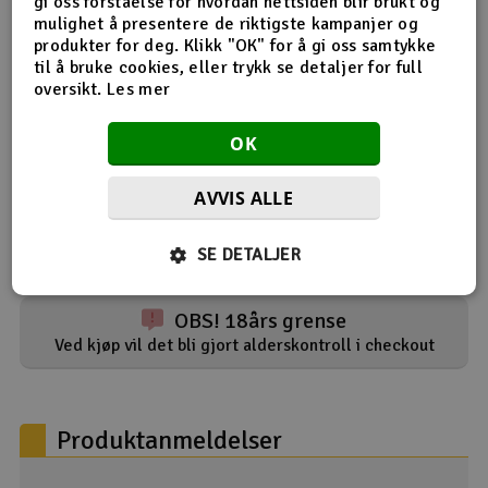
gi oss forståelse for hvordan nettsiden blir brukt og
stopper, og motorstøt for at fallskjermen skytes ut. Lette
mulighet å presentere de riktigste kampanjer og
modeller behøver lang forsinkelsestid, mens tunge
produkter for deg. Klikk "OK" for å gi oss samtykke
modeller behøver kort.
til å bruke cookies, eller trykk se detaljer for full
oversikt.
Les mer
Flere detaljer
OK
Motortype
C
AVVIS ALLE
Thrust
6
Forsinkelse
3
SE DETALJER
OBS! 18års grense
Ved kjøp vil det bli gjort alderskontroll i checkout
Produktanmeldelser