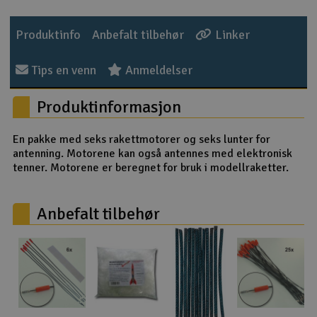
Outlet
Produktinfo
Anbefalt tilbehør
Linker
Radioutstyr
Tips en venn
Anmeldelser
Raketter
Produktinformasjon
Smarthjem, lek & hobby
En pakke med seks rakettmotorer og seks lunter for
antenning. Motorene kan også antennes med elektronisk
Solenergi
tenner. Motorene er beregnet for bruk i modellraketter.
H
Sparkesykler & elkjøretøy
Du
Anbefalt tilbehør
Vi
Verktøy, utstyr & tilbehør
Gavekort