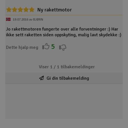
Ny rakettmotor
19.07.2016 av BJØRN
Jo rakettmotoren fungerte over alle forventninger :) Har
ikke sett raketten siden oppskyting, mulig lavt skydekke :)
5
Dette hjalp meg
Viser 1 /
1
tilbakemeldinger
Gi din tilbakemelding