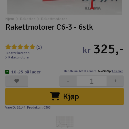
Båter
Hjem
Raketter
Rakettmotorer
Droner
Rakettmotorer C6-3 - 6stk
Droner for FPV
325,-
(1)
kr
Fly
Tilhører kategori
Rakettmotorer
Helikopter
10-25 på lager
Handle nå,
betal senere.
Les mer
V
-
+
Kamerautstyr
Kjøp
Modellbygging, LEGO & byggesett
VareID: 26144
, Produktnr: 0363
Modelljernbane
Motor & tilbehør