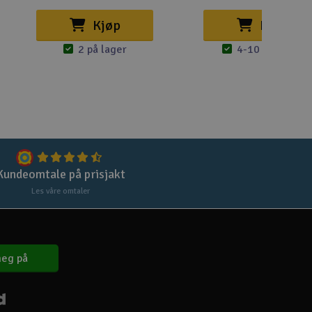
Lag
Kjøp
Kjøp
Skr
2 på lager
4-10 på lager
Tøm
Kundeomtale på prisjakt
Les våre omtaler
eg på