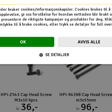
Flere så også på
ider bruker cookies/informasjonskapsler. Cookies brukes til å
opplevelse, gi oss forståelse for hvordan nettsiden blir brukt 
 presentere de riktigste kampanjer og produkter for deg. Klik
mtykke til å bruke cookies, eller trykk se detaljer for full ove
OK
AVVIS ALLE
SE DETALJER
HPI-Z543 Cap Head Screw
HPI-94398 Cap Head Scre
M3x10 6pcs
m3x55mm
36,-
96,-
kr
kr