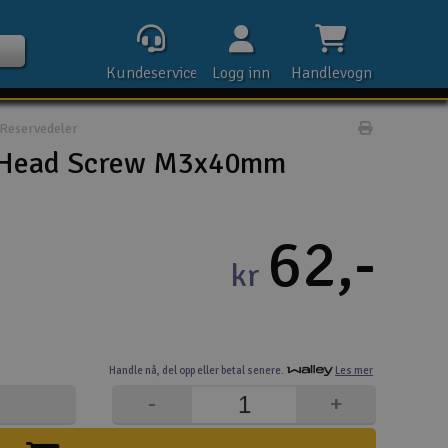
Kundeservice
Logg inn
Handlevogn
Reservedeler
Print prod
t Head Screw M3x40mm
Kontak
62,-
kr
Åpn
Rek
Handle nå,
del opp eller
betal senere.
Les mer
E-p
-
+
Tel