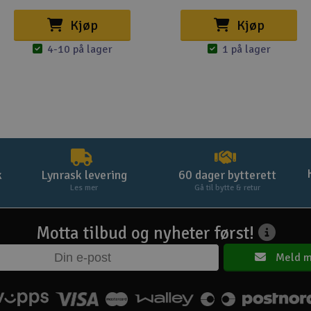
Kjøp
Kjøp
4-10 på lager
1 på lager
k
Lynrask levering
60 dager bytterett
Les mer
Gå til bytte & retur
Motta tilbud og nyheter først!
Meld m