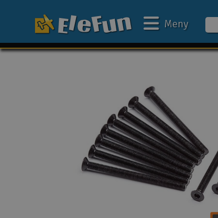
Meny
Ukens tilbud
Outlet
Mine favoritter
Gavekort
3D-print
Batteri & ladere
Bilbane
Biler
Båter