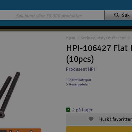
Søk
Hjem
Verktøy, utstyr & tilbehør
HPI-106427 Fla
(10pcs)
Produsent HPI
Tilhører kategori
Reservedeler
2 på lager
Husk i favoritter