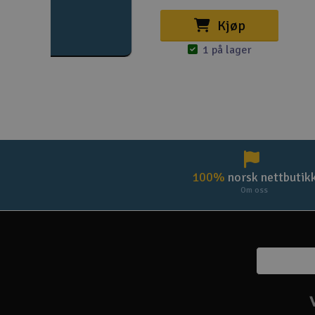
Kjøp
1 på lager
100%
norsk nettbutik
Om oss