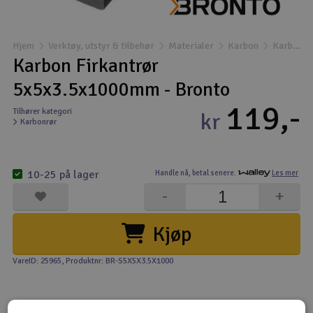
Båter
Hjem
Verktøy, utstyr & tilbehør
Materialer
Karbon
Karbonrør
Droner
Karbon Firkantrør
5x5x3.5x1000mm - Bronto
Droner for FPV
119,-
Tilhører kategori
kr
Karbonrør
Fly
Helikopter
10-25 på lager
Handle nå,
betal senere.
Les mer
V
-
+
Kamerautstyr
Kjøp
Modellbygging, LEGO & byggesett
VareID: 25965
, Produktnr: BR-S5X5X3.5X1000
Modelljernbane
Motor & tilbehør