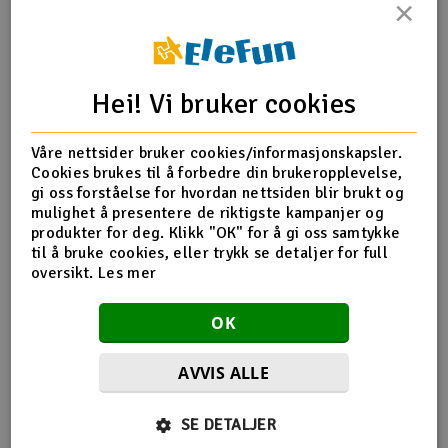
×
Outlet
Produktinfo
Tips en venn
Anmeldelser
Radioutstyr
Hei! Vi bruker cookies
Raketter
Produktinformasjon
Våre nettsider bruker cookies/informasjonskapsler.
Cookies brukes til å forbedre din brukeropplevelse,
Smarthjem, lek & hobby
gi oss forståelse for hvordan nettsiden blir brukt og
Må sendes i pakke pga. stivheten og lengden. Fraktprisen
mulighet å presentere de riktigste kampanjer og
kan derfor være noe høy i forhold til produktprisen hvis
produkter for deg. Klikk "OK" for å gi oss samtykke
Solenergi
produktet bestilles alene. For å sjekke total fraktpris kan
H
til å bruke cookies, eller trykk se detaljer for full
du legge ønskede produkter i handlekurv hvor fraktpris
oversikt.
Les mer
beregnes automatisk.
Sparkesykler & elkjøretøy
Du
Vi
OK
Verktøy, utstyr & tilbehør
AVVIS ALLE
Gavekort
Flere så også på
SE DETALJER