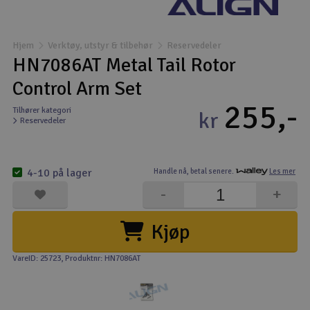
Båter
Hjem
Verktøy, utstyr & tilbehør
Reservedeler
Droner
HN7086AT Metal Tail Rotor
Control Arm Set
Droner for FPV
255,-
Tilhører kategori
kr
Reservedeler
Fly
Helikopter
4-10 på lager
Handle nå,
betal senere.
Les mer
V
-
+
Kamerautstyr
Kjøp
Modellbygging, LEGO & byggesett
VareID: 25723
, Produktnr: HN7086AT
Modelljernbane
Motor & tilbehør