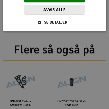
AVVIS ALLE
Flere detaljer
Produktet er
Reservedeler Align T-Rex 700
SE DETALJER
forbundet med
Flere så også på
HN7029T Carbon
HN7054T 700 Tail Shaft
Stabilizer 2.0mm
Slide Bush