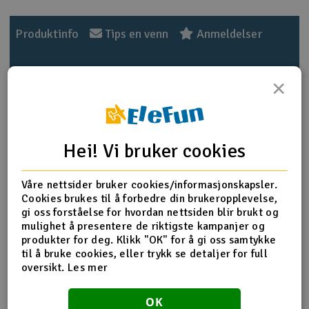
Outlet
Produktinfo
Tips en venn
Anmeldelser
Radioutstyr
×
Raketter
Produktinformasjon
Smarthjem, lek & hobby
6061-T6 Aluminum alloy material and CNC processed
Hei! Vi bruker cookies
Use for T-REX 700 Nitro Pro / 700E.
Solenergi
Suitable for:700N Metal Tail Torque Tube Unit(HN7053A)
H
Must be used with: HN7079A
Våre nettsider bruker cookies/informasjonskapsler.
Sparkesykler & elkjøretøy
Cookies brukes til å forbedre din brukeropplevelse,
Du
gi oss forståelse for hvordan nettsiden blir brukt og
Vi
Bearing 683ZZ x 2(3x7x3mm)
mulighet å presentere de riktigste kampanjer og
Metal tail rotor control arm x 1
Verktøy, utstyr & tilbehør
produkter for deg. Klikk "OK" for å gi oss samtykke
Collar x 1(3x5.2x9.5mm)
til å bruke cookies, eller trykk se detaljer for full
Washer x 2(3x4.8x0.3mm)
Gavekort
oversikt.
Les mer
Socket collar screw x 1(M3x20mm)
Linkage ball C(M2x4) x 1(5x9mm)
OK