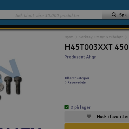
Søk
Hjem
Verktøy, utstyr & tilbehør
H45T003XXT 450 
Produsent Align
Tilhører kategori
Reservedeler
2 på lager
Husk i favoritter