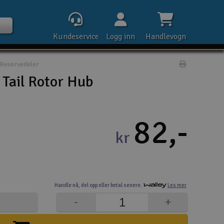
Kundeservice
Logg inn
Handlevogn
Reservedeler
Print prod
Tail Rotor Hub
Kontak
82,-
kr
Åpn
Rek
Handle nå,
del opp eller
betal senere.
Les mer
E-p
-
+
Tel