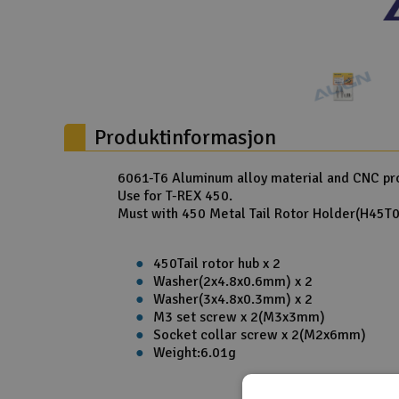
Droner
Droner for FPV
Fly
Produktinformasjon
Helikopter
Kamerautstyr
6061-T6 Aluminum alloy material and CNC pr
Use for T-REX 450.
Modellbygging, LEGO & byggesett
Must with 450 Metal Tail Rotor Holder(H45
Modelljernbane
450Tail rotor hub x 2
Motor & tilbehør
Washer(2x4.8x0.6mm) x 2
Washer(3x4.8x0.3mm) x 2
Outlet
M3 set screw x 2(M3x3mm)
Socket collar screw x 2(M2x6mm)
Radioutstyr
Weight:6.01g
Raketter