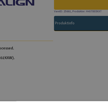
VareID: 25661
, Produktnr: H45T003XXT
Produktinfo
ocessed.
T002XXW).