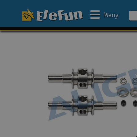
Meny
Ukens tilbud
Outlet
Mine favoritter
Gavekort
3D-print
Batteri & ladere
Bilbane
Biler
Båter