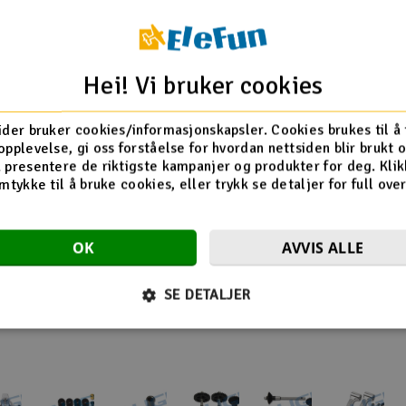
Align T-Rex 450
Align T-Rex 450 Pro
Hei! Vi bruker cookies
Align T-Rex 450 Sport
ider bruker cookies/informasjonskapsler. Cookies brukes til å
0LP :: Komplett
opplevelse, gi oss forståelse for hvordan nettsiden blir brukt 
 presentere de riktigste kampanjer og produkter for deg. Klik
mtykke til å bruke cookies, eller trykk se detaljer for full ove
Flere så også på
OK
AVVIS ALLE
SE DETALJER