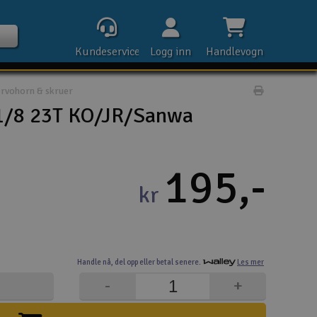
Kundeservice
Logg inn
Handlevogn
rvohorn & skruer
Print prod
1/8 23T KO/JR/Sanwa
Kontak
195,-
kr
Åpn
Rek
Handle nå,
del opp eller
betal senere.
Les mer
E-p
-
+
Tel