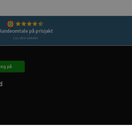
Lag
Skr
Tøm
Kundeomtale på prisjakt
Les våre omtaler
eg på