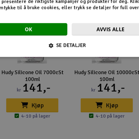
 presentere de riktigste kampanjer og produkter for deg. Klik
mtykke til å bruke cookies, eller trykk se detaljer for full ove
OK
AVVIS ALLE
SE DETALJER
Hudy Silicone Oil 7000cSt
Hudy Silicone Oil 10000cS
100ml
100ml
141,-
141,-
kr
kr
Kjøp
Kjøp
4-10 på lager
4-10 på lager