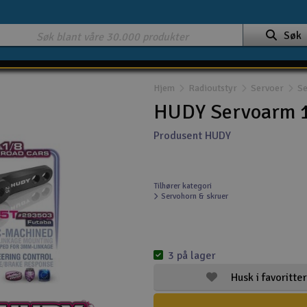
Søk
Hjem
Radioutstyr
Servoer
Se
HUDY Servoarm 
Produsent HUDY
Tilhører kategori
Servohorn & skruer
3 på lager
Husk i favoritter