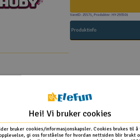
VareID: 25571
, Produktnr: HY-293501
Produktinfo
Flere så også på
Hei! Vi bruker cookies
ider bruker cookies/informasjonskapsler. Cookies brukes til å
opplevelse, gi oss forståelse for hvordan nettsiden blir brukt 