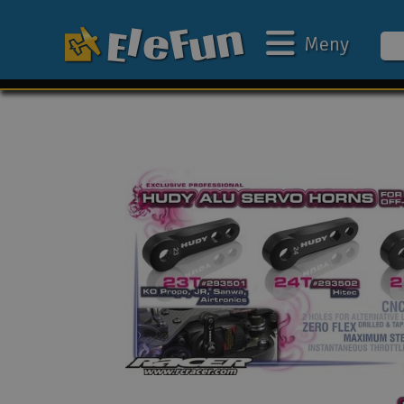
Meny
Ukens tilbud
Outlet
Mine favoritter
Gavekort
3D-print
Batteri & ladere
Bilbane
Biler
Båter