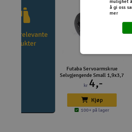
mulighet å
Smarthjem, lek & hobby
å gi oss sa
mer
Solenergi
Sparkesykler & elkjøretøy
e flere relevante
produkter
Verktøy, utstyr & tilbehør
Gavekort
Futaba Servoarmskrue
Selvgjengende Small 1,9x3,7
4,-
kr
Kjøp
100+ på lager