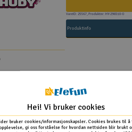
VareID: 25567
, Produktnr: HY-296510-O
Produktinfo
)
Flere så også på
Hei! Vi bruker cookies
ider bruker cookies/informasjonskapsler. Cookies brukes til å
opplevelse, gi oss forståelse for hvordan nettsiden blir brukt 