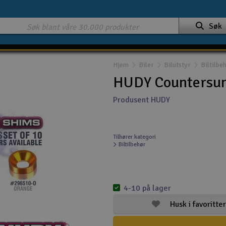
Søk
Hjem
Biler
Bilutstyr
Biltilbe
HUDY Countersun
Produsent HUDY
Tilhører kategori
Biltilbehør
4-10 på lager
Husk i favoritter