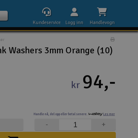
Kundeservice
Logg inn
Handlevogn
hør
Print prod
k Washers 3mm Orange (10)
Kontak
94,-
kr
Åpn
Rek
Handle nå,
del opp eller
betal senere.
Les mer
E-p
-
+
Tel