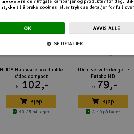
 presentere de riktigste kampanjer og produkter for deg. Klik
mtykke til å bruke cookies, eller trykk se detaljer for full ove
OK
AVVIS ALLE
SE DETALJER
HUDY Hardware box double
10cm servoforlenger ::
sided compact
Futaba HD
102,-
79,-
kr
kr
Kjøp
Kjøp
10-25 på lager
4-10 på lager