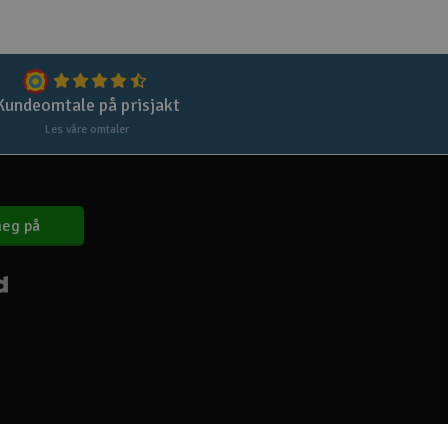
Lag
Skr
Tøm
Kundeomtale på prisjakt
Les våre omtaler
eg på