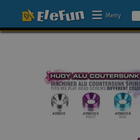
Meny
Ukens tilbud
Outlet
Mine favoritter
Gavekort
3D-print
Batteri & ladere
Bilbane
Biler
Båter