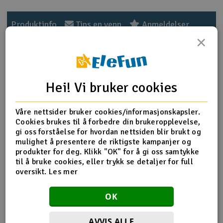
Outlet
Produktinfo
Tips en venn
Anmeldelser
×
Radioutstyr
Raketter
Produktinformasjon
Hei! Vi bruker cookies
Smarthjem, lek & hobby
HPI-101224 Servo Saver set WR8
Våre nettsider bruker cookies/informasjonskapsler.
Solenergi
Cookies brukes til å forbedre din brukeropplevelse,
H
gi oss forståelse for hvordan nettsiden blir brukt og
Flere detaljer
mulighet å presentere de riktigste kampanjer og
Sparkesykler & elkjøretøy
Du
produkter for deg. Klikk "OK" for å gi oss samtykke
Produktet er
Reservedeler HPI
Vi
til å bruke cookies, eller trykk se detaljer for full
forbundet med
Verktøy, utstyr & tilbehør
oversikt.
Les mer
Del av PartFinder
HPI Bullet MT 3.0 RTR WP 2.4G
HPI Bullet ST 3.0 RTR WP 2.4G
Gavekort
OK
HPI WR8 3.0 1996 Ford Escort RS
Cosworth 4WD
HPI WR8 3.0 2001 WRC Subaru
Impreza 4WD
HPI WR8 Flux 1996 Ford Escort RS
AVVIS ALLE