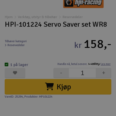
Båter
Hjem
Verktøy, utstyr & tilbehør
Reservedeler
Droner
HPI-101224 Servo Saver set WR8
Droner for FPV
158,-
Tilhører kategori
kr
Reservedeler
Fly
Helikopter
1 på lager
Handle nå,
betal senere.
Les mer
V
-
+
Kamerautstyr
Kjøp
Modellbygging, LEGO & byggesett
VareID: 25294
, Produktnr: HP101224
Modelljernbane
Motor & tilbehør