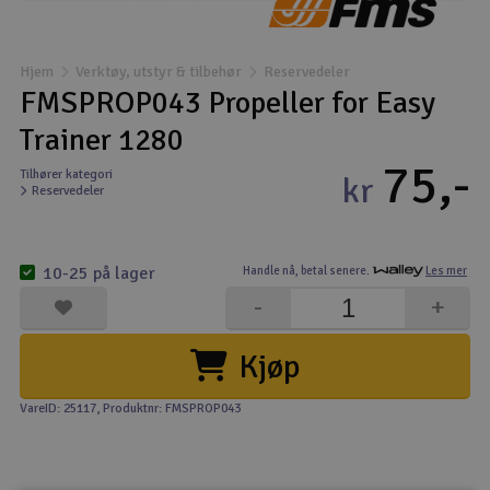
Båter
Hjem
Verktøy, utstyr & tilbehør
Reservedeler
Droner
FMSPROP043 Propeller for Easy
Trainer 1280
Droner for FPV
75,-
Tilhører kategori
kr
Reservedeler
Fly
Helikopter
10-25 på lager
Handle nå,
betal senere.
Les mer
V
-
+
Kamerautstyr
Kjøp
Modellbygging, LEGO & byggesett
VareID: 25117
, Produktnr: FMSPROP043
Modelljernbane
Motor & tilbehør