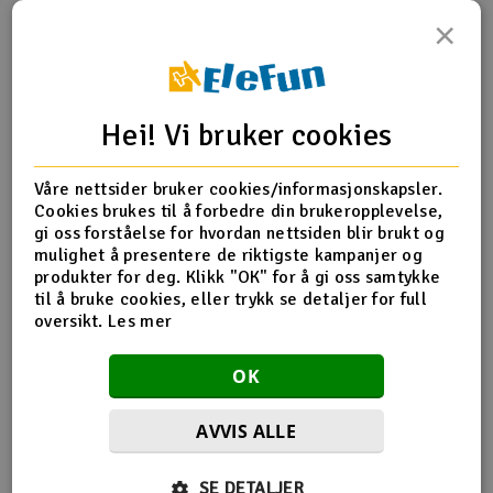
×
Outlet
Produktinfo
Tips en venn
Anmeldelser
Radioutstyr
Hei! Vi bruker cookies
Raketter
Produktinformasjon
Våre nettsider bruker cookies/informasjonskapsler.
Smarthjem, lek & hobby
Cookies brukes til å forbedre din brukeropplevelse,
FMS Propeller for Easy Trainer 1280
gi oss forståelse for hvordan nettsiden blir brukt og
mulighet å presentere de riktigste kampanjer og
Solenergi
H
produkter for deg. Klikk "OK" for å gi oss samtykke
til å bruke cookies, eller trykk se detaljer for full
Flere detaljer
Sparkesykler & elkjøretøy
oversikt.
Les mer
Du
Produktet er
FMS Easy Trainer 1280 Børsteløs
Vi
forbundet med
PNP
FMS Easy Trainer 1280 Børsteløs
Verktøy, utstyr & tilbehør
OK
med Gyro RTF
FMS Easy Trainer 1280 Børsteløs
RTF
Gavekort
AVVIS ALLE
SE DETALJER