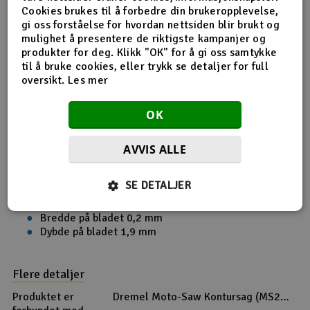
Cookies brukes til å forbedre din brukeropplevelse,
Produktinfo
Tips en venn
Anmeldelser
gi oss forståelse for hvordan nettsiden blir brukt og
mulighet å presentere de riktigste kampanjer og
produkter for deg. Klikk "OK" for å gi oss samtykke
til å bruke cookies, eller trykk se detaljer for full
oversikt.
Les mer
Produktinformasjon
OK
5 sagblad for detaljerte kutt i trematerialer. Dette bladet
har 7 tenner per centimeter, for perfekte resultater ved
detaljert kutting.
AVVIS ALLE
Totallengde 100 mm
SE DETALJER
Skjæredybde 12 mm
Tenner per centimeter 7
Bredde på bladet 0,2 mm
Dybde på bladet 1,9 mm
Flere detaljer
Produktet er
Dremel Moto-Saw Kontursag (MS20-