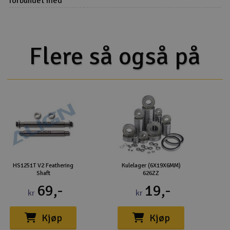
forbundet med
1/5)
Flere så også på
HS1251T V2 Feathering
Kulelager (6X19X6MM)
Shaft
626ZZ
69,-
19,-
kr
kr
Kjøp
Kjøp