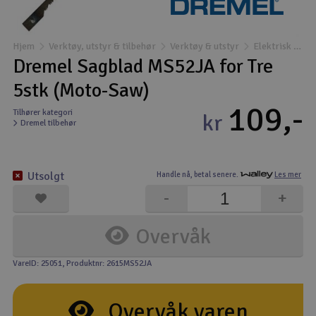
Båter
Hjem
Verktøy, utstyr & tilbehør
Verktøy & utstyr
Elektrisk verktøy
Droner
Dremel Sagblad MS52JA for Tre
5stk (Moto-Saw)
Droner for FPV
109,-
Tilhører kategori
kr
Dremel tilbehør
Fly
Helikopter
Utsolgt
Handle nå,
betal senere.
Les mer
V
-
+
Kamerautstyr
Overvåk
Modellbygging, LEGO & byggesett
VareID: 25051
, Produktnr: 2615MS52JA
Modelljernbane
Overvåk varen
Motor & tilbehør