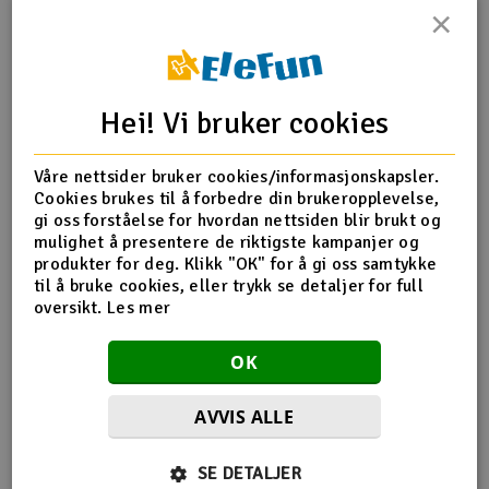
×
Outlet
Produktinfo
Tips en venn
Anmeldelser
Radioutstyr
Hei! Vi bruker cookies
Raketter
Produktinformasjon
Våre nettsider bruker cookies/informasjonskapsler.
Cookies brukes til å forbedre din brukeropplevelse,
Smarthjem, lek & hobby
Modellens hjerne og styringskort.
gi oss forståelse for hvordan nettsiden blir brukt og
mulighet å presentere de riktigste kampanjer og
Solenergi
produkter for deg. Klikk "OK" for å gi oss samtykke
H
til å bruke cookies, eller trykk se detaljer for full
Flere detaljer
oversikt.
Les mer
Sparkesykler & elkjøretøy
Du
Produktet er
UDI MiniDrone - Quadrocopter RTF
Vi
OK
forbundet med
2.4G
Verktøy, utstyr & tilbehør
AVVIS ALLE
Gavekort
Flere så også på
SE DETALJER