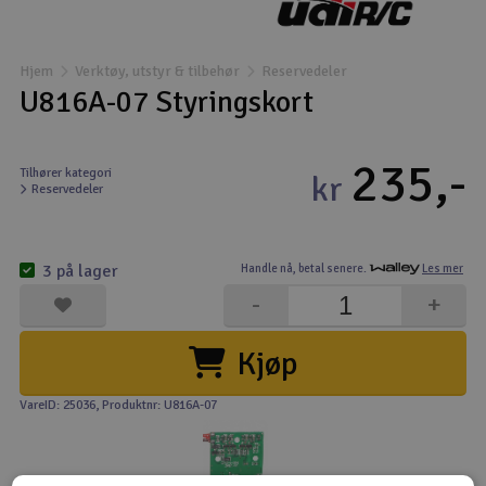
Båter
Hjem
Verktøy, utstyr & tilbehør
Reservedeler
Droner
U816A-07 Styringskort
Droner for FPV
235,-
Tilhører kategori
kr
Reservedeler
Fly
Helikopter
3 på lager
Handle nå,
betal senere.
Les mer
V
-
+
Kamerautstyr
Kjøp
Modellbygging, LEGO & byggesett
VareID: 25036
, Produktnr: U816A-07
Modelljernbane
Motor & tilbehør