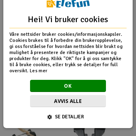
Outlet
Produktinfo
Tips en venn
Anmeldelser
Hei! Vi bruker cookies
Radioutstyr
Våre nettsider bruker cookies/informasjonskapsler.
Cookies brukes til å forbedre din brukeropplevelse,
Raketter
Produktinformasjon
gi oss forståelse for hvordan nettsiden blir brukt og
mulighet å presentere de riktigste kampanjer og
Smarthjem, lek & hobby
produkter for deg. Klikk "OK" for å gi oss samtykke
Reserveaksling og setskruer.
til å bruke cookies, eller trykk se detaljer for full
oversikt.
Les mer
Solenergi
H
OK
Sparkesykler & elkjøretøy
Du
Vi
Flere så også på
AVVIS ALLE
Verktøy, utstyr & tilbehør
SE DETALJER
Gavekort