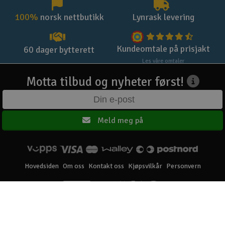
100%
norsk nettbutikk
Lynrask levering
Kundeomtale på prisjakt
60 dager bytterett
Les våre omtaler
Motta tilbud og nyheter først!
Meld meg på
Hovedsiden
Om oss
Kontakt oss
Kjøpsvilkår
Personvern
Elefun AS © 2003 - 2026